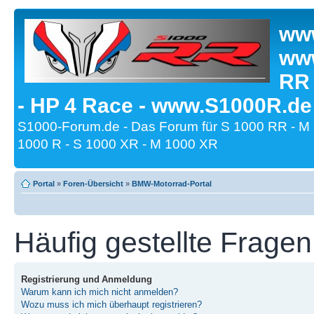
www
www
RR
- HP 4 Race - www.S1000R.de
S1000-Forum.de - Das Forum für S 1000 RR - M
1000 R - S 1000 XR - M 1000 XR
Portal
»
Foren-Übersicht
»
BMW-Motorrad-Portal
Häufig gestellte Fragen
Registrierung und Anmeldung
Warum kann ich mich nicht anmelden?
Wozu muss ich mich überhaupt registrieren?