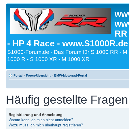
www
www
RR
- HP 4 Race - www.S1000R.de
S1000-Forum.de - Das Forum für S 1000 RR - M
1000 R - S 1000 XR - M 1000 XR
Portal
»
Foren-Übersicht
»
BMW-Motorrad-Portal
Häufig gestellte Fragen
Registrierung und Anmeldung
Warum kann ich mich nicht anmelden?
Wozu muss ich mich überhaupt registrieren?