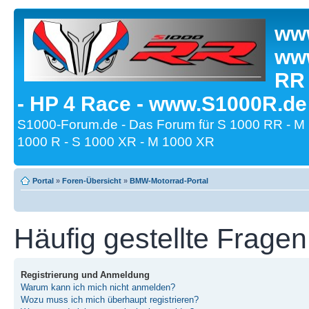
www
www
RR
- HP 4 Race - www.S1000R.de
S1000-Forum.de - Das Forum für S 1000 RR - M
1000 R - S 1000 XR - M 1000 XR
Portal
»
Foren-Übersicht
»
BMW-Motorrad-Portal
Häufig gestellte Fragen
Registrierung und Anmeldung
Warum kann ich mich nicht anmelden?
Wozu muss ich mich überhaupt registrieren?