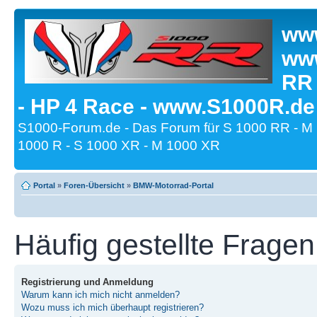
www
www
RR
- HP 4 Race - www.S1000R.de
S1000-Forum.de - Das Forum für S 1000 RR - M
1000 R - S 1000 XR - M 1000 XR
Portal
»
Foren-Übersicht
»
BMW-Motorrad-Portal
Häufig gestellte Fragen
Registrierung und Anmeldung
Warum kann ich mich nicht anmelden?
Wozu muss ich mich überhaupt registrieren?