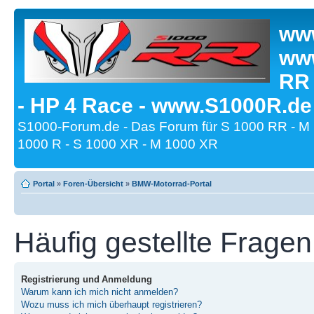
www
www
RR
- HP 4 Race - www.S1000R.de
S1000-Forum.de - Das Forum für S 1000 RR - M
1000 R - S 1000 XR - M 1000 XR
Portal
»
Foren-Übersicht
»
BMW-Motorrad-Portal
Häufig gestellte Fragen
Registrierung und Anmeldung
Warum kann ich mich nicht anmelden?
Wozu muss ich mich überhaupt registrieren?