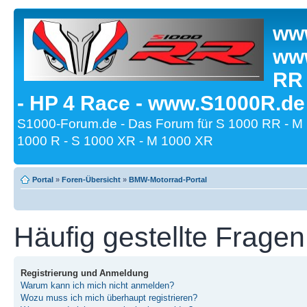
www
www
RR
- HP 4 Race - www.S1000R.de
S1000-Forum.de - Das Forum für S 1000 RR - M
1000 R - S 1000 XR - M 1000 XR
Portal
»
Foren-Übersicht
»
BMW-Motorrad-Portal
Häufig gestellte Fragen
Registrierung und Anmeldung
Warum kann ich mich nicht anmelden?
Wozu muss ich mich überhaupt registrieren?