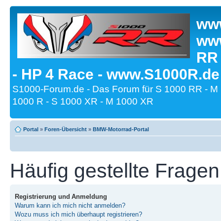
www
www
RR
- HP 4 Race - www.S1000R.de
S1000-Forum.de - Das Forum für S 1000 RR - M
1000 R - S 1000 XR - M 1000 XR
Portal
»
Foren-Übersicht
»
BMW-Motorrad-Portal
Häufig gestellte Fragen
Registrierung und Anmeldung
Warum kann ich mich nicht anmelden?
Wozu muss ich mich überhaupt registrieren?