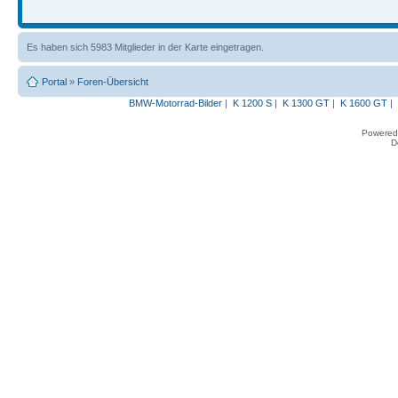
Es haben sich 5983 Mitglieder in der Karte eingetragen.
Portal
»
Foren-Übersicht
BMW-Motorrad-Bilder
|
K 1200 S
|
K 1300 GT
|
K 1600 GT
|
Powered
D