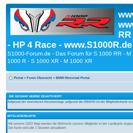
www
www
RR
- HP 4 Race - www.S1000R.de
S1000-Forum.de - Das Forum für S 1000 RR - M
1000 R - S 1000 XR - M 1000 XR
Portal
»
Foren-Übersicht
»
BMW-Motorrad-Portal
DIE GEOMAP WURDE DEAKTIVIERT!
Aufgrund der unsicheren Gesetzeslage aufgrund der DSGVO ist die Mitgliederkarte erst
MITGLIEDERKARTE
Mit unserer GEO Map werden die Wohnorte unserer Mitglieder in der Landkarte angezeig
Die Karte wird alle 1 Stunden aktualisiert.