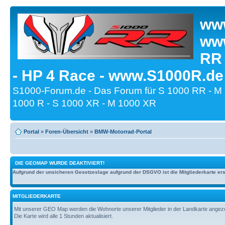
www
www
RR
- HP 4 Race - www.S1000R.de
S1000-Forum.de - Das Forum für S 1000 RR - M
1000 R - S 1000 XR - M 1000 XR
Portal
»
Foren-Übersicht
»
BMW-Motorrad-Portal
DIE GEOMAP WURDE DEAKTIVIERT!
Aufgrund der unsicheren Gesetzeslage aufgrund der DSGVO ist die Mitgliederkarte erst
MITGLIEDERKARTE
Mit unserer GEO Map werden die Wohnorte unserer Mitglieder in der Landkarte angezeig
Die Karte wird alle 1 Stunden aktualisiert.