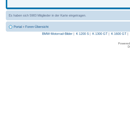
Es haben sich 5983 Mitglieder in der Karte eingetragen.
Portal
»
Foren-Übersicht
BMW-Motorrad-Bilder
|
K 1200 S
|
K 1300 GT
|
K 1600 GT
|
Powered
D