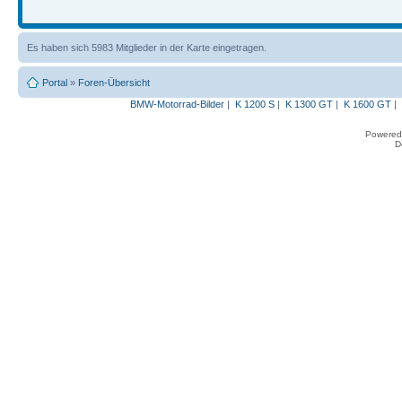
Es haben sich 5983 Mitglieder in der Karte eingetragen.
Portal
»
Foren-Übersicht
BMW-Motorrad-Bilder
|
K 1200 S
|
K 1300 GT
|
K 1600 GT
|
Powered
D