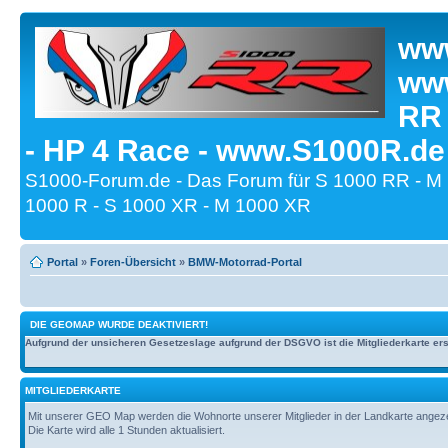
www
www
RR
- HP 4 Race - www.S1000R.de
S1000-Forum.de - Das Forum für S 1000 RR - M
1000 R - S 1000 XR - M 1000 XR
Portal
»
Foren-Übersicht
»
BMW-Motorrad-Portal
DIE GEOMAP WURDE DEAKTIVIERT!
Aufgrund der unsicheren Gesetzeslage aufgrund der DSGVO ist die Mitgliederkarte erst
MITGLIEDERKARTE
Mit unserer GEO Map werden die Wohnorte unserer Mitglieder in der Landkarte angezeig
Die Karte wird alle 1 Stunden aktualisiert.