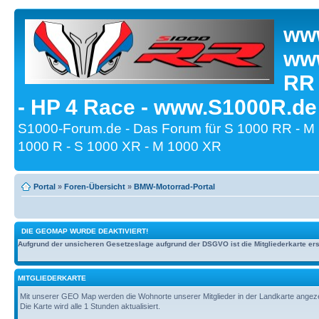
www
www
RR
- HP 4 Race - www.S1000R.de
S1000-Forum.de - Das Forum für S 1000 RR - M
1000 R - S 1000 XR - M 1000 XR
Portal
»
Foren-Übersicht
»
BMW-Motorrad-Portal
DIE GEOMAP WURDE DEAKTIVIERT!
Aufgrund der unsicheren Gesetzeslage aufgrund der DSGVO ist die Mitgliederkarte erst
MITGLIEDERKARTE
Mit unserer GEO Map werden die Wohnorte unserer Mitglieder in der Landkarte angezeig
Die Karte wird alle 1 Stunden aktualisiert.