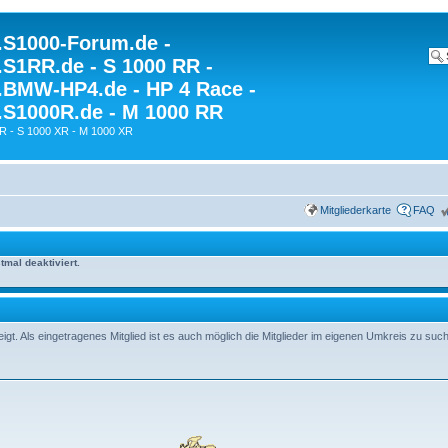
S1000-Forum.de -
S1RR.de - S 1000 RR -
BMW-HP4.de - HP 4 Race -
S1000R.de - M 1000 RR
R - S 1000 XR - M 1000 XR
Mitgliederkarte
FAQ
mal deaktiviert.
t. Als eingetragenes Mitglied ist es auch möglich die Mitglieder im eigenen Umkreis zu suc