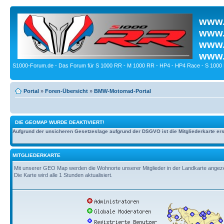
www.
www.
www.
www.
S1000-Forum.de - Das Forum für S 1000 RR - M 1000 RR - HP4 - HP4 Race - S 1000 
Portal
»
Foren-Übersicht
»
BMW-Motorrad-Portal
DIE GEOMAP WURDE DEAKTIVIERT!
Aufgrund der unsicheren Gesetzeslage aufgrund der DSGVO ist die Mitgliederkarte erst
MITGLIEDERKARTE
Mit unserer GEO Map werden die Wohnorte unserer Mitglieder in der Landkarte angezeig
Die Karte wird alle 1 Stunden aktualisiert.