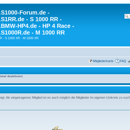
S1000-Forum.de -
S1RR.de - S 1000 RR -
BMW-HP4.de - HP 4 Race -
S1000R.de - M 1000 RR
R - S 1000 XR - M 1000 XR
Mitgliederkarte
FAQ
mal deaktiviert.
t. Als eingetragenes Mitglied ist es auch möglich die Mitglieder im eigenen Umkreis zu suc