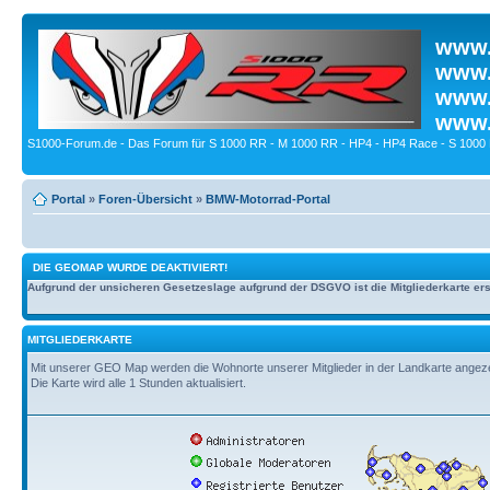
www.
www.
www.
www.
S1000-Forum.de - Das Forum für S 1000 RR - M 1000 RR - HP4 - HP4 Race - S 1000 
Portal
»
Foren-Übersicht
»
BMW-Motorrad-Portal
DIE GEOMAP WURDE DEAKTIVIERT!
Aufgrund der unsicheren Gesetzeslage aufgrund der DSGVO ist die Mitgliederkarte erst
MITGLIEDERKARTE
Mit unserer GEO Map werden die Wohnorte unserer Mitglieder in der Landkarte angezeig
Die Karte wird alle 1 Stunden aktualisiert.