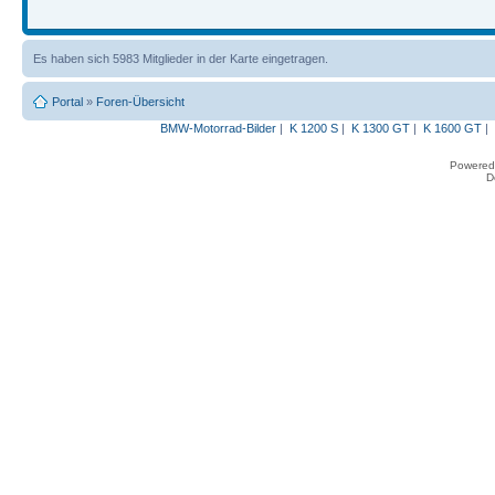
Es haben sich 5983 Mitglieder in der Karte eingetragen.
Portal
»
Foren-Übersicht
BMW-Motorrad-Bilder
|
K 1200 S
|
K 1300 GT
|
K 1600 GT
|
Powered
D