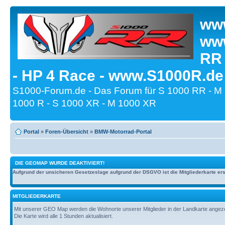
www
www
RR
- HP 4 Race - www.S1000R.de
S1000-Forum.de - Das Forum für S 1000 RR - M
1000 R - S 1000 XR - M 1000 XR
Portal
»
Foren-Übersicht
»
BMW-Motorrad-Portal
DIE GEOMAP WURDE DEAKTIVIERT!
Aufgrund der unsicheren Gesetzeslage aufgrund der DSGVO ist die Mitgliederkarte erst
MITGLIEDERKARTE
Mit unserer GEO Map werden die Wohnorte unserer Mitglieder in der Landkarte angezeig
Die Karte wird alle 1 Stunden aktualisiert.