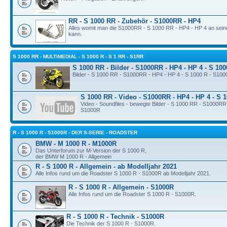
RR - S 1000 RR - Zubehör - S1000RR - HP4
Alles womit man die S1000RR - S 1000 RR - HP4 - HP 4 an sei
kann.
S 1000 RR - MULTIMEDIAL - S 1000 R - S 1 RR - S1RR
S 1000 RR - Bilder - S1000RR - HP4 - HP 4 - S 10
Bilder - S 1000 RR - S1000RR - HP4 - HP 4 - S 1000 R - S10
S 1000 RR - Video - S1000RR - HP4 - HP 4 - S 
Video - Soundfiles - bewegte Bilder - S 1000 RR - S1000RR
S1000R
R - S 1000 R - S1000R - DER S-SERIE - ROADSTER
BMW - M 1000 R - M1000R
Das Unterforum zur M-Version der S 1000 R,
der BMW M 1000 R - Allgemein
R - S 1000 R - Allgemein - ab Modelljahr 2021
Alle Infos rund um die Roadster S 1000 R - S1000R ab Modelljahr 2021.
R - S 1000 R - Allgemein - S1000R
Alle Infos rund um die Roadster S 1000 R - S1000R.
R - S 1000 R - Technik - S1000R
Die Technik der S 1000 R - S1000R.