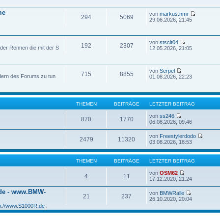
me
von
markus.nmr
294
5069
29.06.2026, 21:45
von
stscit04
192
2307
der Rennen die mit der S
12.05.2026, 21:05
von
Serpel
715
8855
edern des Forums zu tun
01.08.2026, 22:23
THEMEN
BEITRÄGE
LETZTER BEITRAG
von
ss246
870
1770
06.08.2026, 09:46
von
Freestylerdodo
2479
11320
03.08.2026, 18:53
THEMEN
BEITRÄGE
LETZTER BEITRAG
von
OSM62
4
11
17.12.2020, 21:24
.de - www.BMW-
von
BMWRalle
21
237
26.10.2020, 20:04
tp://www.S1000R.de
.