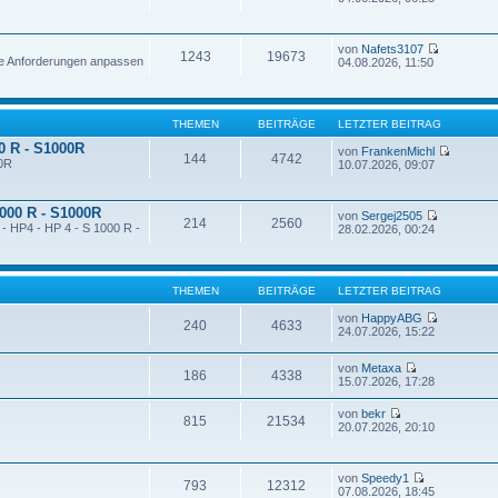
von
Nafets3107
1243
19673
ne Anforderungen anpassen
04.08.2026, 11:50
THEMEN
BEITRÄGE
LETZTER BEITRAG
00 R - S1000R
von
FrankenMichl
144
4742
00R
10.07.2026, 09:07
1000 R - S1000R
von
Sergej2505
214
2560
 - HP4 - HP 4 - S 1000 R -
28.02.2026, 00:24
THEMEN
BEITRÄGE
LETZTER BEITRAG
von
HappyABG
240
4633
24.07.2026, 15:22
von
Metaxa
186
4338
15.07.2026, 17:28
von
bekr
815
21534
20.07.2026, 20:10
von
Speedy1
793
12312
07.08.2026, 18:45