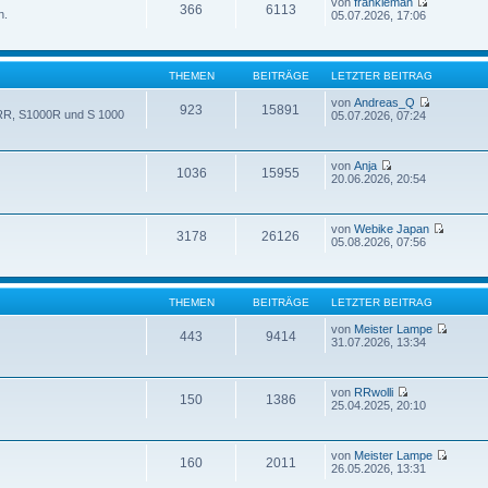
von
frankieman
366
6113
n.
05.07.2026, 17:06
THEMEN
BEITRÄGE
LETZTER BEITRAG
von
Andreas_Q
923
15891
 RR, S1000R und S 1000
05.07.2026, 07:24
von
Anja
1036
15955
20.06.2026, 20:54
von
Webike Japan
3178
26126
05.08.2026, 07:56
THEMEN
BEITRÄGE
LETZTER BEITRAG
von
Meister Lampe
443
9414
31.07.2026, 13:34
von
RRwolli
150
1386
25.04.2025, 20:10
von
Meister Lampe
160
2011
26.05.2026, 13:31