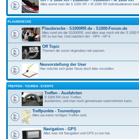
Alles womit man die S 1000 XR + M 1000 XR individualisieren kan
PLAUDERECKE
Plauderecke - S1000RR.de - S1000-Forum.de
Alles rund um die S1000RR, und alles was noch mit der S 1000
XR zu tun hat. Und natürlich der - HP4 - HP 4.
Off Topic
Themen die sonst nirgendwo rein passen.
Neuvorstellung der User
Hier möchte sich jeder Neue doch bitte vorstellen.
TREFFEN - TOUREN - EVENTS
Treffen - Ausfahrten
S 1000 RR User Treffen.
Ausfahrten, und man noch gemeinsam unternehmen kann.
Treffpunkte - Tourentipps
Alles wa keine richtigen Treffen sind.
Navigation - GPS
Alles was mit Navgation und GPS zu tun hat.