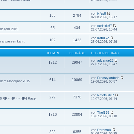
von
ixfep8
155
2794
02.08.2026, 13:17
von
xerloxK67
65
434
elljahr 2019.
21.07.2026, 10:44
von
Kafuzke
102
1423
n anpassen kann.
25.04.2026, 07:26
THEMEN
BEITRÄGE
LETZTER BEITRAG
von
advance28
1812
29047
27.07.2026, 18:47
von
Freestylerdodo
614
10069
 dem Modelljahr 2015
19.06.2026, 08:57
von
Nafets3107
279
7376
00 RR - HP 4 - HP4 Race.
12.07.2026, 01:44
von
TheG58
1716
23804
18.07.2026, 00:10
von
Daramcik
328
6355
04.06.2026, 06:25