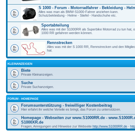
S 1000 - Forum - Motorradfahrer - Bekleidung - Hel
Alles was man als BMW-S1000-Fahrer anziehen kann.
Schutzbekleidung - Helme - Stiefel - Handschuhe etc.
Sportabteilung
Alles was mit der S1000RR als Superbike Motorrad zu tun hat, o
1000 RR gefahren werden können.
Rennstrecken
Alles was mit der S 1000 RR, Rennstrecken und den Mitgli
hat.
KLEINANZEIGEN
Biete
Private Kleinanzeigen.
Suche
Private Suchanzeigen.
FORUM - HOMEPAGE
Forumsunterstützung - freiwilliger Kostenbeitrag
Hier erfahrt ihr welche Vorteile es bringt, das Forum zu unterstützen.
Homepage - Webseiten zur www.S1000RR.de - www.S1000R
S1000XR.de
Fragen, Anregungen und Hinweise zur Webseite
http://www.S1000RR.de
-
ht