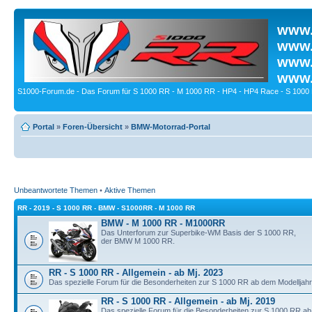
www.
www.
www.
www.
S1000-Forum.de - Das Forum für S 1000 RR - M 1000 RR - HP4 - HP4 Race - S 1000 
Portal
»
Foren-Übersicht
»
BMW-Motorrad-Portal
Unbeantwortete Themen
•
Aktive Themen
RR - 2019 - S 1000 RR - BMW - S1000RR - M 1000 RR
BMW - M 1000 RR - M1000RR
Das Unterforum zur Superbike-WM Basis der S 1000 RR,
der BMW M 1000 RR.
RR - S 1000 RR - Allgemein - ab Mj. 2023
Das spezielle Forum für die Besonderheiten zur S 1000 RR ab dem Modelljahr
RR - S 1000 RR - Allgemein - ab Mj. 2019
Das spezielle Forum für die Besonderheiten zur S 1000 RR ab