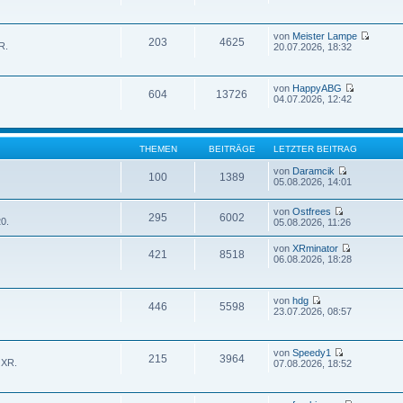
von
Meister Lampe
203
4625
R.
20.07.2026, 18:32
von
HappyABG
604
13726
04.07.2026, 12:42
THEMEN
BEITRÄGE
LETZTER BEITRAG
von
Daramcik
100
1389
05.08.2026, 14:01
von
Ostfrees
295
6002
0.
05.08.2026, 11:26
von
XRminator
421
8518
06.08.2026, 18:28
von
hdg
446
5598
23.07.2026, 08:57
von
Speedy1
215
3964
 XR.
07.08.2026, 18:52