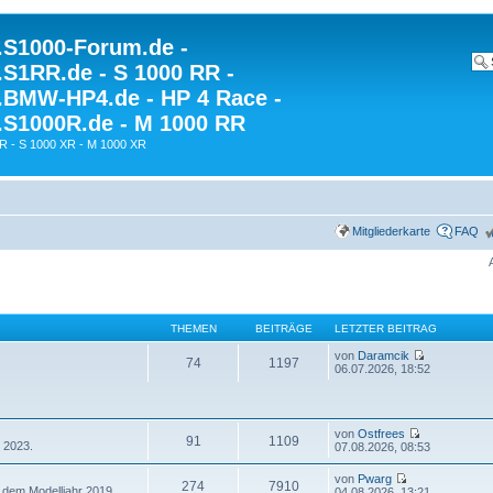
S1000-Forum.de -
S1RR.de - S 1000 RR -
BMW-HP4.de - HP 4 Race -
S1000R.de - M 1000 RR
R - S 1000 XR - M 1000 XR
Mitgliederkarte
FAQ
THEMEN
BEITRÄGE
LETZTER BEITRAG
von
Daramcik
74
1197
06.07.2026, 18:52
von
Ostfrees
91
1109
 2023.
07.08.2026, 08:53
von
Pwarg
274
7910
 dem Modelljahr 2019.
04.08.2026, 13:21