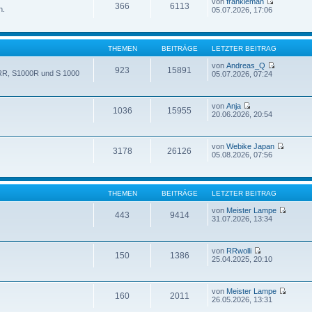
von
frankieman
366
6113
n.
05.07.2026, 17:06
THEMEN
BEITRÄGE
LETZTER BEITRAG
von
Andreas_Q
923
15891
 RR, S1000R und S 1000
05.07.2026, 07:24
von
Anja
1036
15955
20.06.2026, 20:54
von
Webike Japan
3178
26126
05.08.2026, 07:56
THEMEN
BEITRÄGE
LETZTER BEITRAG
von
Meister Lampe
443
9414
31.07.2026, 13:34
von
RRwolli
150
1386
25.04.2025, 20:10
von
Meister Lampe
160
2011
26.05.2026, 13:31