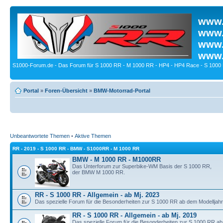
www.
www.
www.
www.
S1000-Forum.de - Das Forum für S 1000 RR - M 1000 RR - HP4 - HP4 Race - S 1000 
Portal
»
Foren-Übersicht
»
BMW-Motorrad-Portal
Unbeantwortete Themen
•
Aktive Themen
RR - 2019 - S 1000 RR - BMW - S1000RR - M 1000 RR
BMW - M 1000 RR - M1000RR
Das Unterforum zur Superbike-WM Basis der S 1000 RR,
der BMW M 1000 RR.
RR - S 1000 RR - Allgemein - ab Mj. 2023
Das spezielle Forum für die Besonderheiten zur S 1000 RR ab dem Modelljahr
RR - S 1000 RR - Allgemein - ab Mj. 2019
Das spezielle Forum für die Besonderheiten zur S 1000 RR ab