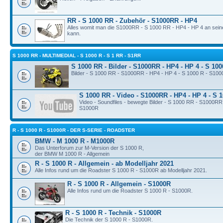
RR - S 1000 RR - Zubehör - S1000RR - HP4
Alles womit man die S1000RR - S 1000 RR - HP4 - HP 4 an sei
kann.
S 1000 RR - MULTIMEDIAL - S 1000 R - S 1 RR - S1RR
S 1000 RR - Bilder - S1000RR - HP4 - HP 4 - S 10
Bilder - S 1000 RR - S1000RR - HP4 - HP 4 - S 1000 R - S10
S 1000 RR - Video - S1000RR - HP4 - HP 4 - S 
Video - Soundfiles - bewegte Bilder - S 1000 RR - S1000RR
S1000R
R - S 1000 R - S1000R - DER S-SERIE - ROADSTER
BMW - M 1000 R - M1000R
Das Unterforum zur M-Version der S 1000 R,
der BMW M 1000 R - Allgemein
R - S 1000 R - Allgemein - ab Modelljahr 2021
Alle Infos rund um die Roadster S 1000 R - S1000R ab Modelljahr 2021.
R - S 1000 R - Allgemein - S1000R
Alle Infos rund um die Roadster S 1000 R - S1000R.
R - S 1000 R - Technik - S1000R
Die Technik der S 1000 R - S1000R.