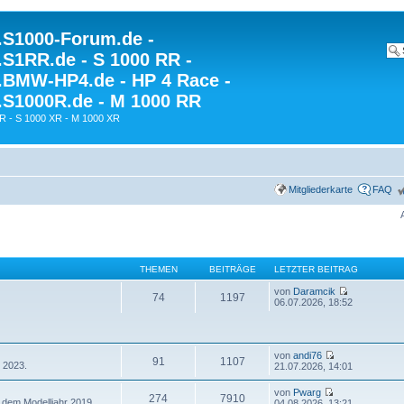
S1000-Forum.de -
S1RR.de - S 1000 RR -
BMW-HP4.de - HP 4 Race -
S1000R.de - M 1000 RR
R - S 1000 XR - M 1000 XR
Mitgliederkarte
FAQ
THEMEN
BEITRÄGE
LETZTER BEITRAG
von
Daramcik
74
1197
06.07.2026, 18:52
von
andi76
91
1107
 2023.
21.07.2026, 14:01
von
Pwarg
274
7910
 dem Modelljahr 2019.
04.08.2026, 13:21