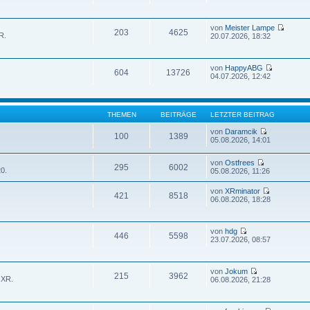
von
Meister Lampe
203
4625
R.
20.07.2026, 18:32
von
HappyABG
604
13726
04.07.2026, 12:42
THEMEN
BEITRÄGE
LETZTER BEITRAG
von
Daramcik
100
1389
05.08.2026, 14:01
von
Ostfrees
295
6002
0.
05.08.2026, 11:26
von
XRminator
421
8518
06.08.2026, 18:28
von
hdg
446
5598
23.07.2026, 08:57
von
Jokum
215
3962
 XR.
06.08.2026, 21:28