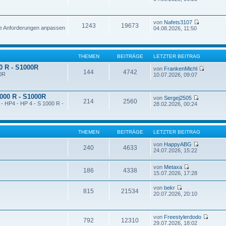
von
Nafets3107
1243
19673
ne Anforderungen anpassen
04.08.2026, 11:50
THEMEN
BEITRÄGE
LETZTER BEITRAG
00 R - S1000R
von
FrankenMichl
144
4742
00R
10.07.2026, 09:07
1000 R - S1000R
von
Sergej2505
214
2560
 - HP4 - HP 4 - S 1000 R -
28.02.2026, 00:24
THEMEN
BEITRÄGE
LETZTER BEITRAG
von
HappyABG
240
4633
24.07.2026, 15:22
von
Metaxa
186
4338
15.07.2026, 17:28
von
bekr
815
21534
20.07.2026, 20:10
von
Freestylerdodo
792
12310
29.07.2026, 18:02