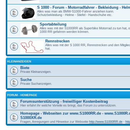
S 1000 - Forum - Motorradfahrer - Bekleidung - Hel
Alles was man als BMW-S1000-Fahrer anziehen kann.
Schutzbekleidung - Helme - Stiefel - Handschuhe etc.
Sportabteilung
Alles was mit der S1000RR als Superbike Motorrad zu tun hat, o
1000 RR gefahren werden können.
Rennstrecken
Alles was mit der S 1000 RR, Rennstrecken und den Mitgli
hat.
KLEINANZEIGEN
Biete
Private Kleinanzeigen.
Suche
Private Suchanzeigen.
FORUM - HOMEPAGE
Forumsunterstützung - freiwilliger Kostenbeitrag
Hier erfahrt ihr welche Vorteile es bringt, das Forum zu unterstützen.
Homepage - Webseiten zur www.S1000RR.de - www.S1000R
S1000XR.de
Fragen, Anregungen und Hinweise zur Webseite
http://www.S1000RR.de
-
ht