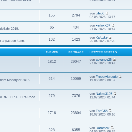
von
ixfep8
155
2794
02.08.2026, 13:17
von
xerloxK67
65
434
elljahr 2019.
21.07.2026, 10:44
von
Kafuzke
102
1423
n anpassen kann.
25.04.2026, 07:26
THEMEN
BEITRÄGE
LETZTER BEITRAG
von
advance28
1812
29047
27.07.2026, 18:47
von
Freestylerdodo
614
10069
 dem Modelljahr 2015
19.06.2026, 08:57
von
Nafets3107
279
7376
00 RR - HP 4 - HP4 Race.
12.07.2026, 01:44
von
TheG58
1716
23804
18.07.2026, 00:10
von
Daramcik
328
6355
04.06.2026, 06:25