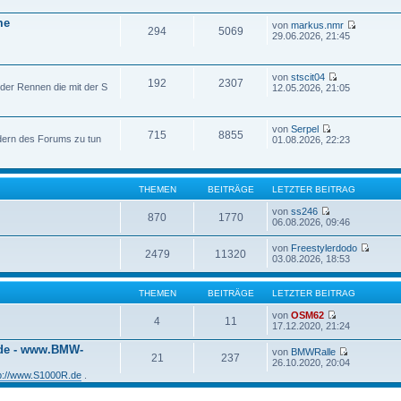
me
von
markus.nmr
294
5069
29.06.2026, 21:45
von
stscit04
192
2307
der Rennen die mit der S
12.05.2026, 21:05
von
Serpel
715
8855
edern des Forums zu tun
01.08.2026, 22:23
THEMEN
BEITRÄGE
LETZTER BEITRAG
von
ss246
870
1770
06.08.2026, 09:46
von
Freestylerdodo
2479
11320
03.08.2026, 18:53
THEMEN
BEITRÄGE
LETZTER BEITRAG
von
OSM62
4
11
17.12.2020, 21:24
.de - www.BMW-
von
BMWRalle
21
237
26.10.2020, 20:04
tp://www.S1000R.de
.