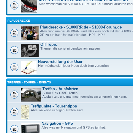
Alles womit man die S 1000 XR + M 1000 XR individualisieren kan
PLAUDERECKE
Plauderecke - S1000RR.de - S1000-Forum.de
Alles rund um die S1000RR, und alles was noch mit der S 1000
XR zu tun hat. Und natürlich der - HP4 - HP 4.
Off Topic
Themen die sonst nirgendwo rein passen.
Neuvorstellung der User
Hier möchte sich jeder Neue doch bitte vorstellen.
TREFFEN - TOUREN - EVENTS
Treffen - Ausfahrten
S 1000 RR User Treffen.
Ausfahrten, und man noch gemeinsam unternehmen kann.
Treffpunkte - Tourentipps
Alles wa keine richtigen Treffen sind.
Navigation - GPS
Alles was mit Navgation und GPS zu tun hat.