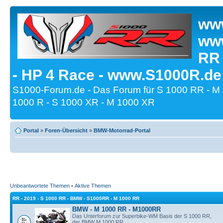
www
www
RR
- HP 4 Race - www.S1000R.de
S1000-Forum.de - Das Forum für S 1000 RR - M
1000 R - S 1000 XR - M 1000 XR
Portal
»
Foren-Übersicht
»
BMW-Motorrad-Portal
Unbeantwortete Themen
•
Aktive Themen
RR - 2019 - S 1000 RR - BMW - S1000RR - M 1000 RR
BMW - M 1000 RR - M1000RR
Das Unterforum zur Superbike-WM Basis der S 1000 RR,
der BMW M 1000 RR.