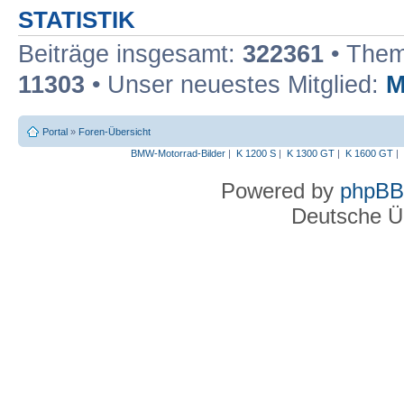
STATISTIK
Beiträge insgesamt:
322361
• Them
11303
• Unser neuestes Mitglied:
M
Portal
»
Foren-Übersicht
BMW-Motorrad-Bilder
|
K 1200 S
|
K 1300 GT
|
K 1600 GT
|
Powered by
phpBB
Deutsche Ü