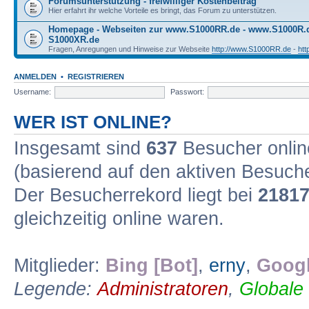
Forumsunterstützung - freiwilliger Kostenbeitrag
Hier erfahrt ihr welche Vorteile es bringt, das Forum zu unterstützen.
Homepage - Webseiten zur www.S1000RR.de - www.S1000R
S1000XR.de
Fragen, Anregungen und Hinweise zur Webseite
http://www.S1000RR.de
-
ht
ANMELDEN
•
REGISTRIEREN
Username:
Passwort:
WER IST ONLINE?
Insgesamt sind
637
Besucher online
(basierend auf den aktiven Besuche
Der Besucherrekord liegt bei
2181
gleichzeitig online waren.
Mitglieder:
Bing [Bot]
,
erny
,
Googl
Legende:
Administratoren
,
Globale