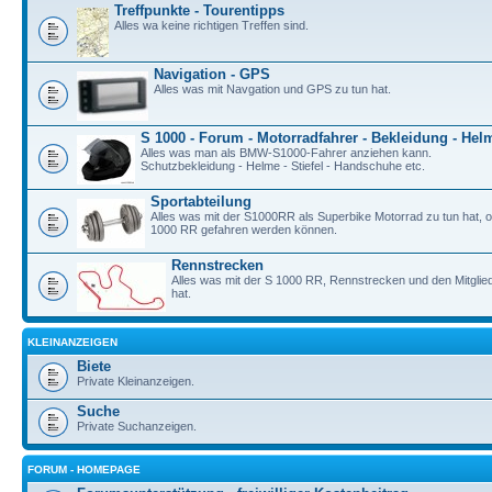
Treffpunkte - Tourentipps
Alles wa keine richtigen Treffen sind.
Navigation - GPS
Alles was mit Navgation und GPS zu tun hat.
S 1000 - Forum - Motorradfahrer - Bekleidung - Hel
Alles was man als BMW-S1000-Fahrer anziehen kann.
Schutzbekleidung - Helme - Stiefel - Handschuhe etc.
Sportabteilung
Alles was mit der S1000RR als Superbike Motorrad zu tun hat, o
1000 RR gefahren werden können.
Rennstrecken
Alles was mit der S 1000 RR, Rennstrecken und den Mitgli
hat.
KLEINANZEIGEN
Biete
Private Kleinanzeigen.
Suche
Private Suchanzeigen.
FORUM - HOMEPAGE