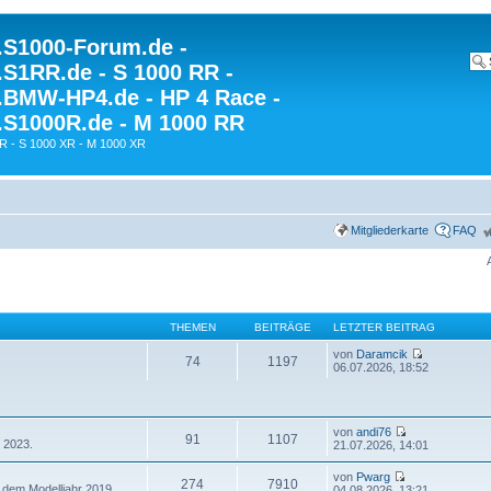
S1000-Forum.de -
S1RR.de - S 1000 RR -
BMW-HP4.de - HP 4 Race -
S1000R.de - M 1000 RR
R - S 1000 XR - M 1000 XR
Mitgliederkarte
FAQ
THEMEN
BEITRÄGE
LETZTER BEITRAG
von
Daramcik
74
1197
06.07.2026, 18:52
von
andi76
91
1107
 2023.
21.07.2026, 14:01
von
Pwarg
274
7910
 dem Modelljahr 2019.
04.08.2026, 13:21