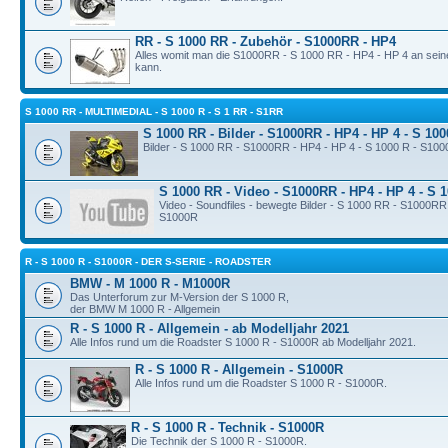
RR - S 1000 RR - Zubehör - S1000RR - HP4
Alles womit man die S1000RR - S 1000 RR - HP4 - HP 4 an sei
kann.
S 1000 RR - MULTIMEDIAL - S 1000 R - S 1 RR - S1RR
S 1000 RR - Bilder - S1000RR - HP4 - HP 4 - S 10
Bilder - S 1000 RR - S1000RR - HP4 - HP 4 - S 1000 R - S10
S 1000 RR - Video - S1000RR - HP4 - HP 4 - S 
Video - Soundfiles - bewegte Bilder - S 1000 RR - S1000RR
S1000R
R - S 1000 R - S1000R - DER S-SERIE - ROADSTER
BMW - M 1000 R - M1000R
Das Unterforum zur M-Version der S 1000 R,
der BMW M 1000 R - Allgemein
R - S 1000 R - Allgemein - ab Modelljahr 2021
Alle Infos rund um die Roadster S 1000 R - S1000R ab Modelljahr 2021.
R - S 1000 R - Allgemein - S1000R
Alle Infos rund um die Roadster S 1000 R - S1000R.
R - S 1000 R - Technik - S1000R
Die Technik der S 1000 R - S1000R.