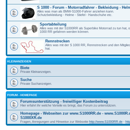
S 1000 - Forum - Motorradfahrer - Bekleidung - Hel
Alles was man als BMW-S1000-Fahrer anziehen kann.
Schutzbekleidung - Helme - Stiefel - Handschuhe etc.
Sportabteilung
Alles was mit der S1000RR als Superbike Motorrad zu tun hat, o
1000 RR gefahren werden können.
Rennstrecken
Alles was mit der S 1000 RR, Rennstrecken und den Mitgli
hat.
KLEINANZEIGEN
Biete
Private Kleinanzeigen.
Suche
Private Suchanzeigen.
FORUM - HOMEPAGE
Forumsunterstützung - freiwilliger Kostenbeitrag
Hier erfahrt ihr welche Vorteile es bringt, das Forum zu unterstützen.
Homepage - Webseiten zur www.S1000RR.de - www.S1000R
S1000XR.de
Fragen, Anregungen und Hinweise zur Webseite
http://www.S1000RR.de
-
ht