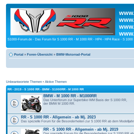
www.
www.
www.
www.
S1000-Forum.de - Das Forum für S 1000 RR - M 1000 RR - HP4 - HP4 Race - S 1000 
Portal
»
Foren-Übersicht
»
BMW-Motorrad-Portal
Unbeantwortete Themen
•
Aktive Themen
RR - 2019 - S 1000 RR - BMW - S1000RR - M 1000 RR
BMW - M 1000 RR - M1000RR
Das Unterforum zur Superbike-WM Basis der S 1000 RR,
der BMW M 1000 RR.
RR - S 1000 RR - Allgemein - ab Mj. 2023
Das spezielle Forum für die Besonderheiten zur S 1000 RR ab dem Modelljahr
RR - S 1000 RR - Allgemein - ab Mj. 2019
Das spezielle Forum für die Besonderheiten zur S 1000 RR ab