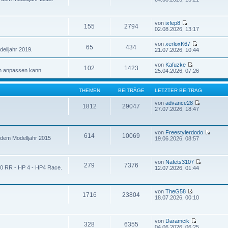
von
ixfep8
155
2794
02.08.2026, 13:17
von
xerloxK67
65
434
elljahr 2019.
21.07.2026, 10:44
von
Kafuzke
102
1423
n anpassen kann.
25.04.2026, 07:26
THEMEN
BEITRÄGE
LETZTER BEITRAG
von
advance28
1812
29047
27.07.2026, 18:47
von
Freestylerdodo
614
10069
 dem Modelljahr 2015
19.06.2026, 08:57
von
Nafets3107
279
7376
00 RR - HP 4 - HP4 Race.
12.07.2026, 01:44
von
TheG58
1716
23804
18.07.2026, 00:10
von
Daramcik
328
6355
04.06.2026, 06:25