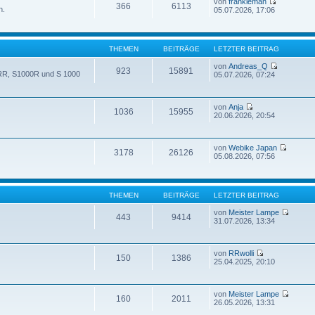
von
frankieman
366
6113
n.
05.07.2026, 17:06
THEMEN
BEITRÄGE
LETZTER BEITRAG
von
Andreas_Q
923
15891
 RR, S1000R und S 1000
05.07.2026, 07:24
von
Anja
1036
15955
20.06.2026, 20:54
von
Webike Japan
3178
26126
05.08.2026, 07:56
THEMEN
BEITRÄGE
LETZTER BEITRAG
von
Meister Lampe
443
9414
31.07.2026, 13:34
von
RRwolli
150
1386
25.04.2025, 20:10
von
Meister Lampe
160
2011
26.05.2026, 13:31