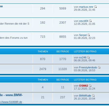
me
von
markus.nmr
294
5069
29.06.2026, 21:45
von
stscit04
192
2307
der Rennen die mit der S
12.05.2026, 21:05
von
Serpel
715
8855
edern des Forums zu tun
01.08.2026, 22:23
THEMEN
BEITRÄGE
LETZTER BEITRAG
von
ss246
870
1770
06.08.2026, 09:46
von
Freestylerdodo
2479
11320
03.08.2026, 18:53
THEMEN
BEITRÄGE
LETZTER BEITRAG
von
OSM62
4
11
17.12.2020, 21:24
.de - www.BMW-
von
BMWRalle
21
237
26.10.2020, 20:04
tp://www.S1000R.de
.