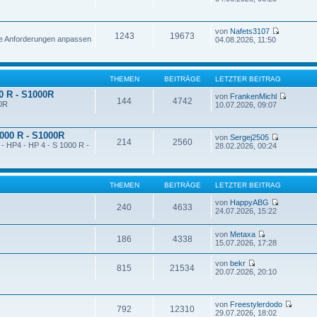
von
Nafets3107
1243
19673
ne Anforderungen anpassen
04.08.2026, 11:50
THEMEN
BEITRÄGE
LETZTER BEITRAG
00 R - S1000R
von
FrankenMichl
144
4742
00R
10.07.2026, 09:07
1000 R - S1000R
von
Sergej2505
214
2560
 - HP4 - HP 4 - S 1000 R -
28.02.2026, 00:24
THEMEN
BEITRÄGE
LETZTER BEITRAG
von
HappyABG
240
4633
24.07.2026, 15:22
von
Metaxa
186
4338
15.07.2026, 17:28
von
bekr
815
21534
20.07.2026, 20:10
von
Freestylerdodo
792
12310
29.07.2026, 18:02