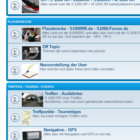
Alles womit man die S 1000 XR + M 1000 XR individualisieren kan
PLAUDERECKE
Plauderecke - S1000RR.de - S1000-Forum.de
Alles rund um die S1000RR, und alles was noch mit der S 1000
XR zu tun hat. Und natürlich der - HP4 - HP 4.
Off Topic
Themen die sonst nirgendwo rein passen.
Neuvorstellung der User
Hier möchte sich jeder Neue doch bitte vorstellen.
TREFFEN - TOUREN - EVENTS
Treffen - Ausfahrten
S 1000 RR User Treffen.
Ausfahrten, und man noch gemeinsam unternehmen kann.
Treffpunkte - Tourentipps
Alles wa keine richtigen Treffen sind.
Navigation - GPS
Alles was mit Navgation und GPS zu tun hat.