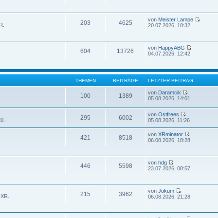
von
Meister Lampe
203
4625
R.
20.07.2026, 18:32
von
HappyABG
604
13726
04.07.2026, 12:42
THEMEN
BEITRÄGE
LETZTER BEITRAG
von
Daramcik
100
1389
05.08.2026, 14:01
von
Ostfrees
295
6002
0.
05.08.2026, 11:26
von
XRminator
421
8518
06.08.2026, 18:28
von
hdg
446
5598
23.07.2026, 08:57
von
Jokum
215
3962
 XR.
06.08.2026, 21:28