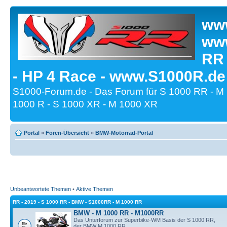
www
www
RR
- HP 4 Race - www.S1000R.de
S1000-Forum.de - Das Forum für S 1000 RR - M
1000 R - S 1000 XR - M 1000 XR
Portal
»
Foren-Übersicht
»
BMW-Motorrad-Portal
Unbeantwortete Themen
•
Aktive Themen
RR - 2019 - S 1000 RR - BMW - S1000RR - M 1000 RR
BMW - M 1000 RR - M1000RR
Das Unterforum zur Superbike-WM Basis der S 1000 RR,
der BMW M 1000 RR.