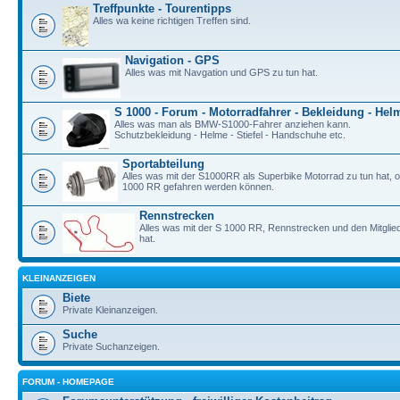
Treffpunkte - Tourentipps
Alles wa keine richtigen Treffen sind.
Navigation - GPS
Alles was mit Navgation und GPS zu tun hat.
S 1000 - Forum - Motorradfahrer - Bekleidung - Hel
Alles was man als BMW-S1000-Fahrer anziehen kann.
Schutzbekleidung - Helme - Stiefel - Handschuhe etc.
Sportabteilung
Alles was mit der S1000RR als Superbike Motorrad zu tun hat, o
1000 RR gefahren werden können.
Rennstrecken
Alles was mit der S 1000 RR, Rennstrecken und den Mitgli
hat.
KLEINANZEIGEN
Biete
Private Kleinanzeigen.
Suche
Private Suchanzeigen.
FORUM - HOMEPAGE