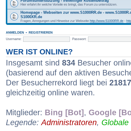
Forumsunterstützung - freiwilliger Kostenbeitrag
Hier erfahrt ihr welche Vorteile es bringt, das Forum zu unterstützen.
Homepage - Webseiten zur www.S1000RR.de - www.S1000R
S1000XR.de
Fragen, Anregungen und Hinweise zur Webseite
http://www.S1000RR.de
-
ht
ANMELDEN
•
REGISTRIEREN
Username:
Passwort:
WER IST ONLINE?
Insgesamt sind
834
Besucher online
(basierend auf den aktiven Besuche
Der Besucherrekord liegt bei
2181
gleichzeitig online waren.
Mitglieder:
Bing [Bot]
,
Google [Bo
Legende:
Administratoren
,
Globale