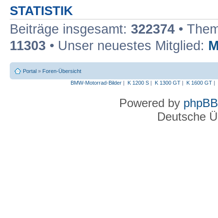
STATISTIK
Beiträge insgesamt:
322374
• Them
11303
• Unser neuestes Mitglied:
M
Portal
»
Foren-Übersicht
BMW-Motorrad-Bilder
|
K 1200 S
|
K 1300 GT
|
K 1600 GT
|
Powered by
phpBB
Deutsche Ü