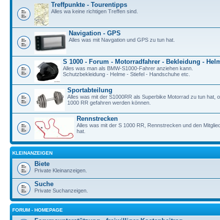
Treffpunkte - Tourentipps
Alles wa keine richtigen Treffen sind.
Navigation - GPS
Alles was mit Navgation und GPS zu tun hat.
S 1000 - Forum - Motorradfahrer - Bekleidung - Hel
Alles was man als BMW-S1000-Fahrer anziehen kann.
Schutzbekleidung - Helme - Stiefel - Handschuhe etc.
Sportabteilung
Alles was mit der S1000RR als Superbike Motorrad zu tun hat, o
1000 RR gefahren werden können.
Rennstrecken
Alles was mit der S 1000 RR, Rennstrecken und den Mitgli
hat.
KLEINANZEIGEN
Biete
Private Kleinanzeigen.
Suche
Private Suchanzeigen.
FORUM - HOMEPAGE