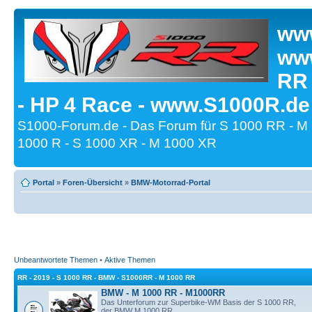
www
www
RR
- HP 4 Race - www.S1000R.de
S1000-Forum.de - Das Forum für S 1000 RR - M
1000 R - S 1000 XR - M 1000 XR
Portal
»
Foren-Übersicht
»
BMW-Motorrad-Portal
Unbeantwortete Themen
•
Aktive Themen
RR - 2019 - S 1000 RR - BMW - S1000RR - M 1000 RR
BMW - M 1000 RR - M1000RR
Das Unterforum zur Superbike-WM Basis der S 1000 RR,
der BMW M 1000 RR.