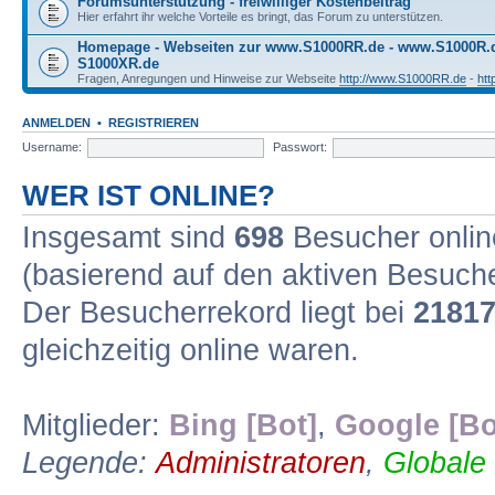
Forumsunterstützung - freiwilliger Kostenbeitrag
Hier erfahrt ihr welche Vorteile es bringt, das Forum zu unterstützen.
Homepage - Webseiten zur www.S1000RR.de - www.S1000R
S1000XR.de
Fragen, Anregungen und Hinweise zur Webseite
http://www.S1000RR.de
-
ht
ANMELDEN
•
REGISTRIEREN
Username:
Passwort:
WER IST ONLINE?
Insgesamt sind
698
Besucher online
(basierend auf den aktiven Besuche
Der Besucherrekord liegt bei
2181
gleichzeitig online waren.
Mitglieder:
Bing [Bot]
,
Google [Bo
Legende:
Administratoren
,
Globale