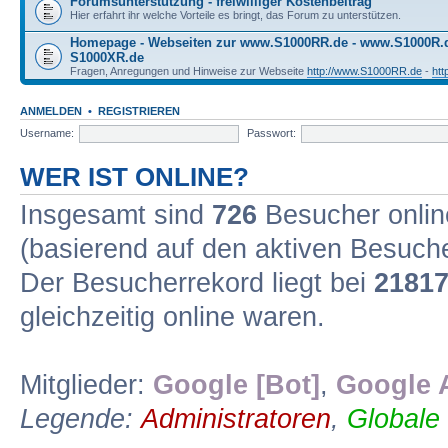
Forumsunterstützung - freiwilliger Kostenbeitrag
Hier erfahrt ihr welche Vorteile es bringt, das Forum zu unterstützen.
Homepage - Webseiten zur www.S1000RR.de - www.S1000R
S1000XR.de
Fragen, Anregungen und Hinweise zur Webseite
http://www.S1000RR.de
-
ht
ANMELDEN
•
REGISTRIEREN
Username:
Passwort:
WER IST ONLINE?
Insgesamt sind
726
Besucher online
(basierend auf den aktiven Besuche
Der Besucherrekord liegt bei
2181
gleichzeitig online waren.
Mitglieder:
Google [Bot]
,
Google 
Legende:
Administratoren
,
Globale