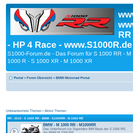
www
www
RR
- HP 4 Race - www.S1000R.de
S1000-Forum.de - Das Forum für S 1000 RR - M
1000 R - S 1000 XR - M 1000 XR
Portal
»
Foren-Übersicht
»
BMW-Motorrad-Portal
Unbeantwortete Themen
•
Aktive Themen
RR - 2019 - S 1000 RR - BMW - S1000RR - M 1000 RR
BMW - M 1000 RR - M1000RR
Das Unterforum zur Superbike-WM Basis der S 1000 RR,
der BMW M 1000 RR.