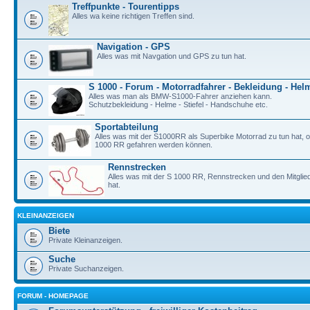
Treffpunkte - Tourentipps
Alles wa keine richtigen Treffen sind.
Navigation - GPS
Alles was mit Navgation und GPS zu tun hat.
S 1000 - Forum - Motorradfahrer - Bekleidung - Hel
Alles was man als BMW-S1000-Fahrer anziehen kann.
Schutzbekleidung - Helme - Stiefel - Handschuhe etc.
Sportabteilung
Alles was mit der S1000RR als Superbike Motorrad zu tun hat, o
1000 RR gefahren werden können.
Rennstrecken
Alles was mit der S 1000 RR, Rennstrecken und den Mitgli
hat.
KLEINANZEIGEN
Biete
Private Kleinanzeigen.
Suche
Private Suchanzeigen.
FORUM - HOMEPAGE