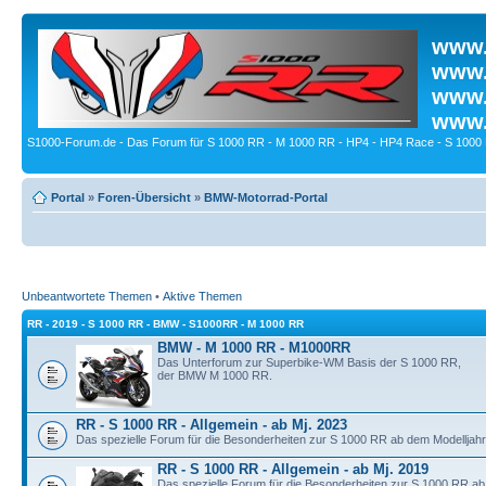
www.
www.
www.
www.
S1000-Forum.de - Das Forum für S 1000 RR - M 1000 RR - HP4 - HP4 Race - S 1000 
Portal
»
Foren-Übersicht
»
BMW-Motorrad-Portal
Unbeantwortete Themen
•
Aktive Themen
RR - 2019 - S 1000 RR - BMW - S1000RR - M 1000 RR
BMW - M 1000 RR - M1000RR
Das Unterforum zur Superbike-WM Basis der S 1000 RR,
der BMW M 1000 RR.
RR - S 1000 RR - Allgemein - ab Mj. 2023
Das spezielle Forum für die Besonderheiten zur S 1000 RR ab dem Modelljahr
RR - S 1000 RR - Allgemein - ab Mj. 2019
Das spezielle Forum für die Besonderheiten zur S 1000 RR ab