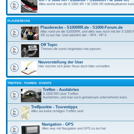
Alles womit man die S 1000 XR + M 1000 XR individualisieren kan
PLAUDERECKE
Plauderecke - S1000RR.de - S1000-Forum.de
Alles rund um die S1000RR, und alles was noch mit der S 1000
XR zu tun hat. Und natürlich der - HP4 - HP 4.
Off Topic
Themen die sonst nirgendwo rein passen.
Neuvorstellung der User
Hier möchte sich jeder Neue doch bitte vorstellen.
TREFFEN - TOUREN - EVENTS
Treffen - Ausfahrten
S 1000 RR User Treffen.
Ausfahrten, und man noch gemeinsam unternehmen kann.
Treffpunkte - Tourentipps
Alles wa keine richtigen Treffen sind.
Navigation - GPS
Alles was mit Navgation und GPS zu tun hat.