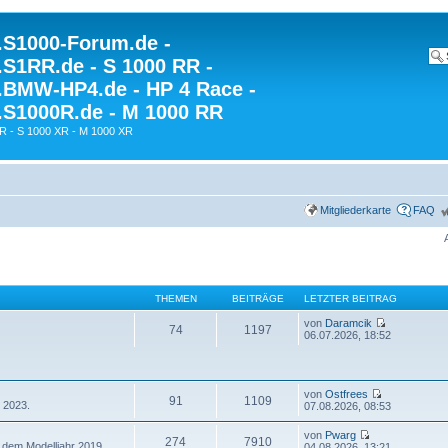
S1000-Forum.de -
S1RR.de - S 1000 RR -
BMW-HP4.de - HP 4 Race -
S1000R.de - M 1000 RR
R - S 1000 XR - M 1000 XR
Mitgliederkarte
FAQ
THEMEN
BEITRÄGE
LETZTER BEITRAG
von
Daramcik
74
1197
06.07.2026, 18:52
von
Ostfrees
91
1109
 2023.
07.08.2026, 08:53
von
Pwarg
274
7910
 dem Modelljahr 2019.
04.08.2026, 13:21