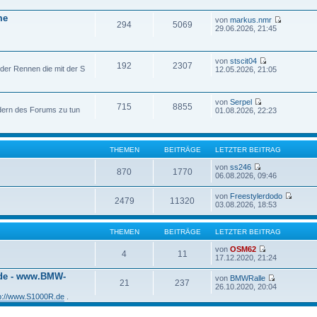
me
von
markus.nmr
294
5069
29.06.2026, 21:45
von
stscit04
192
2307
der Rennen die mit der S
12.05.2026, 21:05
von
Serpel
715
8855
edern des Forums zu tun
01.08.2026, 22:23
THEMEN
BEITRÄGE
LETZTER BEITRAG
von
ss246
870
1770
06.08.2026, 09:46
von
Freestylerdodo
2479
11320
03.08.2026, 18:53
THEMEN
BEITRÄGE
LETZTER BEITRAG
von
OSM62
4
11
17.12.2020, 21:24
.de - www.BMW-
von
BMWRalle
21
237
26.10.2020, 20:04
tp://www.S1000R.de
.