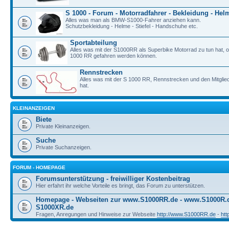
S 1000 - Forum - Motorradfahrer - Bekleidung - Hel
Alles was man als BMW-S1000-Fahrer anziehen kann.
Schutzbekleidung - Helme - Stiefel - Handschuhe etc.
Sportabteilung
Alles was mit der S1000RR als Superbike Motorrad zu tun hat, o
1000 RR gefahren werden können.
Rennstrecken
Alles was mit der S 1000 RR, Rennstrecken und den Mitgli
hat.
KLEINANZEIGEN
Biete
Private Kleinanzeigen.
Suche
Private Suchanzeigen.
FORUM - HOMEPAGE
Forumsunterstützung - freiwilliger Kostenbeitrag
Hier erfahrt ihr welche Vorteile es bringt, das Forum zu unterstützen.
Homepage - Webseiten zur www.S1000RR.de - www.S1000R
S1000XR.de
Fragen, Anregungen und Hinweise zur Webseite
http://www.S1000RR.de
-
ht