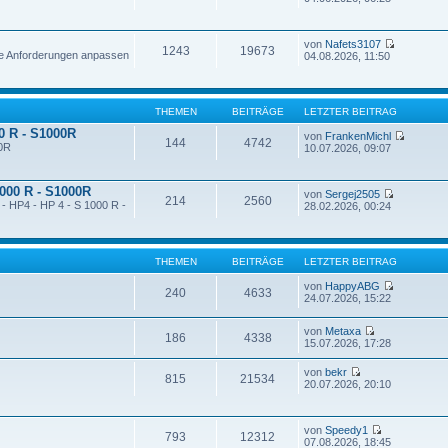
von
Nafets3107
1243
19673
ne Anforderungen anpassen
04.08.2026, 11:50
THEMEN
BEITRÄGE
LETZTER BEITRAG
00 R - S1000R
von
FrankenMichl
144
4742
00R
10.07.2026, 09:07
1000 R - S1000R
von
Sergej2505
214
2560
 - HP4 - HP 4 - S 1000 R -
28.02.2026, 00:24
THEMEN
BEITRÄGE
LETZTER BEITRAG
von
HappyABG
240
4633
24.07.2026, 15:22
von
Metaxa
186
4338
15.07.2026, 17:28
von
bekr
815
21534
20.07.2026, 20:10
von
Speedy1
793
12312
07.08.2026, 18:45