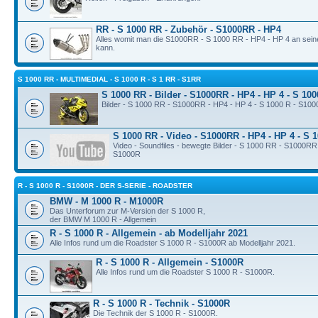
RR - S 1000 RR - Zubehör - S1000RR - HP4
Alles womit man die S1000RR - S 1000 RR - HP4 - HP 4 an sei
kann.
S 1000 RR - MULTIMEDIAL - S 1000 R - S 1 RR - S1RR
S 1000 RR - Bilder - S1000RR - HP4 - HP 4 - S 10
Bilder - S 1000 RR - S1000RR - HP4 - HP 4 - S 1000 R - S10
S 1000 RR - Video - S1000RR - HP4 - HP 4 - S 
Video - Soundfiles - bewegte Bilder - S 1000 RR - S1000RR
S1000R
R - S 1000 R - S1000R - DER S-SERIE - ROADSTER
BMW - M 1000 R - M1000R
Das Unterforum zur M-Version der S 1000 R,
der BMW M 1000 R - Allgemein
R - S 1000 R - Allgemein - ab Modelljahr 2021
Alle Infos rund um die Roadster S 1000 R - S1000R ab Modelljahr 2021.
R - S 1000 R - Allgemein - S1000R
Alle Infos rund um die Roadster S 1000 R - S1000R.
R - S 1000 R - Technik - S1000R
Die Technik der S 1000 R - S1000R.