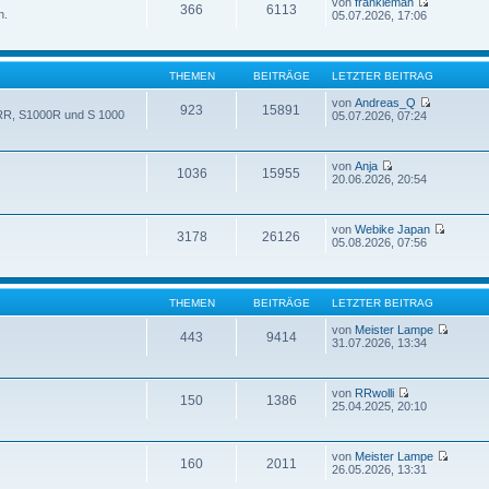
von
frankieman
366
6113
n.
05.07.2026, 17:06
THEMEN
BEITRÄGE
LETZTER BEITRAG
von
Andreas_Q
923
15891
 RR, S1000R und S 1000
05.07.2026, 07:24
von
Anja
1036
15955
20.06.2026, 20:54
von
Webike Japan
3178
26126
05.08.2026, 07:56
THEMEN
BEITRÄGE
LETZTER BEITRAG
von
Meister Lampe
443
9414
31.07.2026, 13:34
von
RRwolli
150
1386
25.04.2025, 20:10
von
Meister Lampe
160
2011
26.05.2026, 13:31