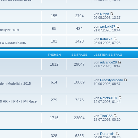
von
ixfep8
155
2794
02.08.2026, 13:17
von
xerloxK67
65
434
elljahr 2019.
21.07.2026, 10:44
von
Kafuzke
102
1423
n anpassen kann.
25.04.2026, 07:26
THEMEN
BEITRÄGE
LETZTER BEITRAG
von
advance28
1812
29047
27.07.2026, 18:47
von
Freestylerdodo
614
10069
 dem Modelljahr 2015
19.06.2026, 08:57
von
Nafets3107
279
7376
00 RR - HP 4 - HP4 Race.
12.07.2026, 01:44
von
TheG58
1716
23804
18.07.2026, 00:10
von
Daramcik
328
6355
04.06.2026, 06:25