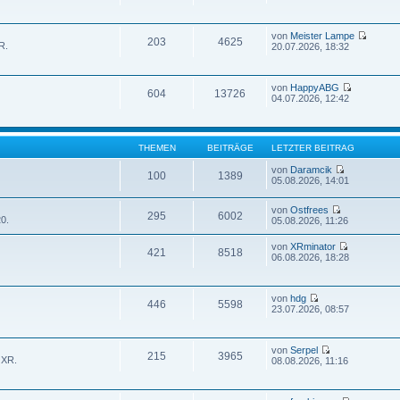
von
Meister Lampe
203
4625
R.
20.07.2026, 18:32
von
HappyABG
604
13726
04.07.2026, 12:42
THEMEN
BEITRÄGE
LETZTER BEITRAG
von
Daramcik
100
1389
05.08.2026, 14:01
von
Ostfrees
295
6002
0.
05.08.2026, 11:26
von
XRminator
421
8518
06.08.2026, 18:28
von
hdg
446
5598
23.07.2026, 08:57
von
Serpel
215
3965
 XR.
08.08.2026, 11:16