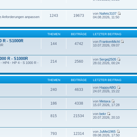
von
Nafets3107
1243
19673
ne Anforderungen anpassen
04.08.2026, 11:50
THEMEN
BEITRÄGE
LETZTER BEITRAG
00 R - S1000R
von
FrankenMichl
144
4742
00R
10.07.2026, 09:07
1000 R - S1000R
von
Sergej2505
214
2560
 - HP4 - HP 4 - S 1000 R -
28.02.2026, 00:24
THEMEN
BEITRÄGE
LETZTER BEITRAG
von
HappyABG
240
4633
24.07.2026, 15:22
von
Metaxa
186
4338
15.07.2026, 17:28
von
bekr
815
21534
20.07.2026, 20:10
von
JuMei1965
793
12314
09.08.2026, 17:50