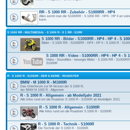
RR - S 1000 RR - Zubehör - S1000RR - HP4
Alles womit man die S1000RR - S 1000 RR - HP4 - HP 4 an sei
kann.
S 1000 RR - MULTIMEDIAL - S 1000 R - S 1 RR - S1RR
S 1000 RR - Bilder - S1000RR - HP4 - HP 4 - S 10
Bilder - S 1000 RR - S1000RR - HP4 - HP 4 - S 1000 R - S10
S 1000 RR - Video - S1000RR - HP4 - HP 4 - S 
Video - Soundfiles - bewegte Bilder - S 1000 RR - S1000RR
S1000R
R - S 1000 R - S1000R - DER S-SERIE - ROADSTER
BMW - M 1000 R - M1000R
Das Unterforum zur M-Version der S 1000 R,
der BMW M 1000 R - Allgemein
R - S 1000 R - Allgemein - ab Modelljahr 2021
Alle Infos rund um die Roadster S 1000 R - S1000R ab Modelljahr 2021.
R - S 1000 R - Allgemein - S1000R
Alle Infos rund um die Roadster S 1000 R - S1000R.
R - S 1000 R - Technik - S1000R
Die Technik der S 1000 R - S1000R.