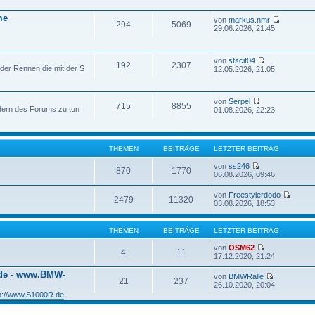
me
von
markus.nmr
294
5069
29.06.2026, 21:45
von
stscit04
192
2307
der Rennen die mit der S
12.05.2026, 21:05
von
Serpel
715
8855
edern des Forums zu tun
01.08.2026, 22:23
THEMEN
BEITRÄGE
LETZTER BEITRAG
von
ss246
870
1770
06.08.2026, 09:46
von
Freestylerdodo
2479
11320
03.08.2026, 18:53
THEMEN
BEITRÄGE
LETZTER BEITRAG
von
OSM62
4
11
17.12.2020, 21:24
.de - www.BMW-
von
BMWRalle
21
237
26.10.2020, 20:04
tp://www.S1000R.de
.