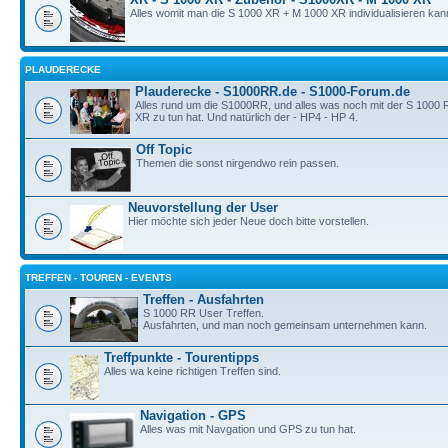
Alles womit man die S 1000 XR + M 1000 XR individualisieren kan
PLAUDERECKE
Plauderecke - S1000RR.de - S1000-Forum.de
Alles rund um die S1000RR, und alles was noch mit der S 1000
XR zu tun hat. Und natürlich der - HP4 - HP 4.
Off Topic
Themen die sonst nirgendwo rein passen.
Neuvorstellung der User
Hier möchte sich jeder Neue doch bitte vorstellen.
TREFFEN - TOUREN - EVENTS
Treffen - Ausfahrten
S 1000 RR User Treffen.
Ausfahrten, und man noch gemeinsam unternehmen kann.
Treffpunkte - Tourentipps
Alles wa keine richtigen Treffen sind.
Navigation - GPS
Alles was mit Navgation und GPS zu tun hat.