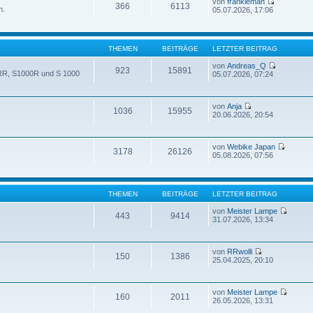
von
frankieman
366
6113
n.
05.07.2026, 17:06
THEMEN
BEITRÄGE
LETZTER BEITRAG
von
Andreas_Q
923
15891
 RR, S1000R und S 1000
05.07.2026, 07:24
von
Anja
1036
15955
20.06.2026, 20:54
von
Webike Japan
3178
26126
05.08.2026, 07:56
THEMEN
BEITRÄGE
LETZTER BEITRAG
von
Meister Lampe
443
9414
31.07.2026, 13:34
von
RRwolli
150
1386
25.04.2025, 20:10
von
Meister Lampe
160
2011
26.05.2026, 13:31