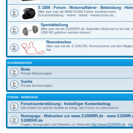
S 1000 - Forum - Motorradfahrer - Bekleidung - Hel
Alles was man als BMW-S1000-Fahrer anziehen kann.
Schutzbekleidung - Helme - Stiefel - Handschuhe etc.
Sportabteilung
Alles was mit der S1000RR als Superbike Motorrad zu tun hat, o
1000 RR gefahren werden können.
Rennstrecken
Alles was mit der S 1000 RR, Rennstrecken und den Mitgli
hat.
KLEINANZEIGEN
Biete
Private Kleinanzeigen.
Suche
Private Suchanzeigen.
FORUM - HOMEPAGE
Forumsunterstützung - freiwilliger Kostenbeitrag
Hier erfahrt ihr welche Vorteile es bringt, das Forum zu unterstützen.
Homepage - Webseiten zur www.S1000RR.de - www.S1000R
S1000XR.de
Fragen, Anregungen und Hinweise zur Webseite
http://www.S1000RR.de
-
ht