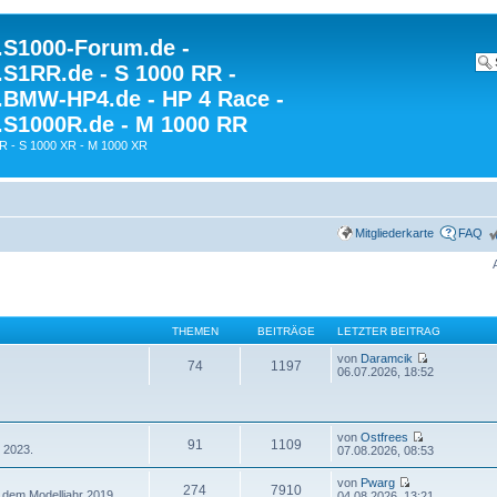
S1000-Forum.de -
S1RR.de - S 1000 RR -
BMW-HP4.de - HP 4 Race -
S1000R.de - M 1000 RR
R - S 1000 XR - M 1000 XR
Mitgliederkarte
FAQ
THEMEN
BEITRÄGE
LETZTER BEITRAG
von
Daramcik
74
1197
06.07.2026, 18:52
von
Ostfrees
91
1109
 2023.
07.08.2026, 08:53
von
Pwarg
274
7910
 dem Modelljahr 2019.
04.08.2026, 13:21