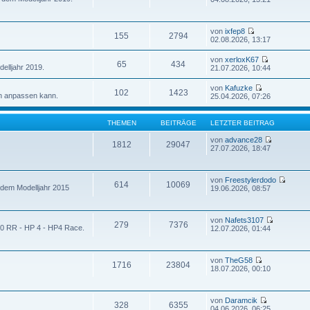
von
ixfep8
155
2794
02.08.2026, 13:17
von
xerloxK67
65
434
elljahr 2019.
21.07.2026, 10:44
von
Kafuzke
102
1423
n anpassen kann.
25.04.2026, 07:26
THEMEN
BEITRÄGE
LETZTER BEITRAG
von
advance28
1812
29047
27.07.2026, 18:47
von
Freestylerdodo
614
10069
 dem Modelljahr 2015
19.06.2026, 08:57
von
Nafets3107
279
7376
00 RR - HP 4 - HP4 Race.
12.07.2026, 01:44
von
TheG58
1716
23804
18.07.2026, 00:10
von
Daramcik
328
6355
04.06.2026, 06:25