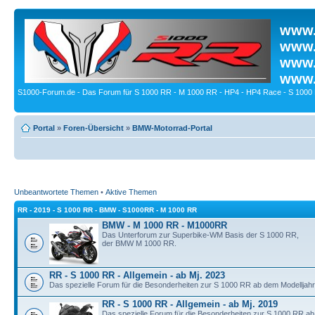
www.
www.
www.
www.
S1000-Forum.de - Das Forum für S 1000 RR - M 1000 RR - HP4 - HP4 Race - S 1000 
Portal
»
Foren-Übersicht
»
BMW-Motorrad-Portal
Unbeantwortete Themen
•
Aktive Themen
RR - 2019 - S 1000 RR - BMW - S1000RR - M 1000 RR
BMW - M 1000 RR - M1000RR
Das Unterforum zur Superbike-WM Basis der S 1000 RR,
der BMW M 1000 RR.
RR - S 1000 RR - Allgemein - ab Mj. 2023
Das spezielle Forum für die Besonderheiten zur S 1000 RR ab dem Modelljahr
RR - S 1000 RR - Allgemein - ab Mj. 2019
Das spezielle Forum für die Besonderheiten zur S 1000 RR ab