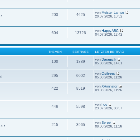
von
Meister Lampe
203
4625
R.
20.07.2026, 18:32
von
HappyABG
604
13726
04.07.2026, 12:42
THEMEN
BEITRÄGE
LETZTER BEITRAG
von
Daramcik
100
1389
05.08.2026, 14:01
von
Ostfrees
295
6002
0.
05.08.2026, 11:26
von
XRminator
422
8519
09.08.2026, 11:26
von
hdg
446
5598
23.07.2026, 08:57
von
Serpel
215
3965
 XR.
08.08.2026, 11:16