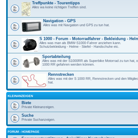
Treffpunkte - Tourentipps
Alles wa keine richtigen Treffen sind.
Navigation - GPS
Alles was mit Navgation und GPS zu tun hat.
S 1000 - Forum - Motorradfahrer - Bekleidung - Hel
Alles was man als BMW-S1000-Fahrer anziehen kann.
Schutzbekleidung - Helme - Stiefel - Handschuhe etc.
Sportabteilung
Alles was mit der S1000RR als Superbike Motorrad zu tun hat, o
1000 RR gefahren werden können.
Rennstrecken
Alles was mit der S 1000 RR, Rennstrecken und den Mitgli
hat.
KLEINANZEIGEN
Biete
Private Kleinanzeigen.
Suche
Private Suchanzeigen.
FORUM - HOMEPAGE