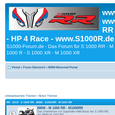
www
www
RR
- HP 4 Race - www.S1000R.de
S1000-Forum.de - Das Forum für S 1000 RR - M
1000 R - S 1000 XR - M 1000 XR
Portal
»
Foren-Übersicht
»
BMW-Motorrad-Portal
Unbeantwortete Themen
•
Aktive Themen
RR - 2019 - S 1000 RR - BMW - S1000RR - M 1000 RR
BMW - M 1000 RR - M1000RR
Das Unterforum zur Superbike-WM Basis der S 1000 RR,
der BMW M 1000 RR.