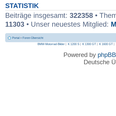
STATISTIK
Beiträge insgesamt:
322358
• Them
11303
• Unser neuestes Mitglied:
M
Portal
»
Foren-Übersicht
BMW-Motorrad-Bilder
|
K 1200 S
|
K 1300 GT
|
K 1600 GT
|
Powered by
phpBB
Deutsche Ü