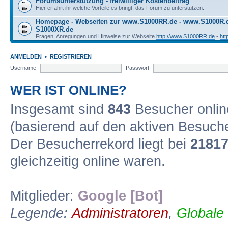
Forumsunterstützung - freiwilliger Kostenbeitrag
Hier erfahrt ihr welche Vorteile es bringt, das Forum zu unterstützen.
Homepage - Webseiten zur www.S1000RR.de - www.S1000R
S1000XR.de
Fragen, Anregungen und Hinweise zur Webseite
http://www.S1000RR.de
-
ht
ANMELDEN
•
REGISTRIEREN
Username:
Passwort:
WER IST ONLINE?
Insgesamt sind
843
Besucher online
(basierend auf den aktiven Besuche
Der Besucherrekord liegt bei
2181
gleichzeitig online waren.
Mitglieder:
Google [Bot]
Legende:
Administratoren
,
Globale