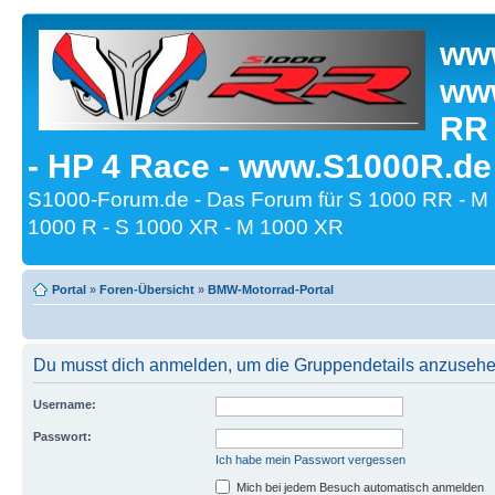
www
www
RR
- HP 4 Race - www.S1000R.de
S1000-Forum.de - Das Forum für S 1000 RR - M
1000 R - S 1000 XR - M 1000 XR
Portal
»
Foren-Übersicht
»
BMW-Motorrad-Portal
Du musst dich anmelden, um die Gruppendetails anzusehe
Username:
Passwort:
Ich habe mein Passwort vergessen
Mich bei jedem Besuch automatisch anmelden