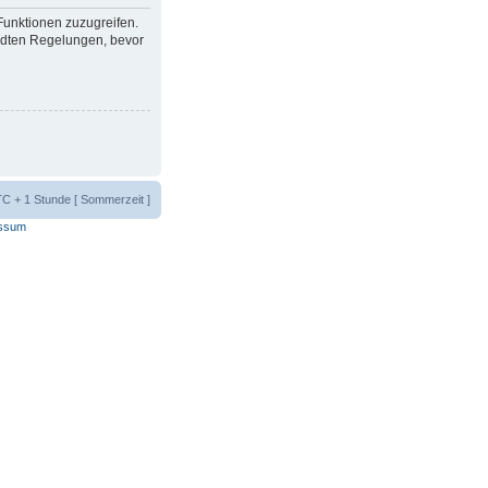
 Funktionen zuzugreifen.
ndten Regelungen, bevor
UTC + 1 Stunde [ Sommerzeit ]
ssum