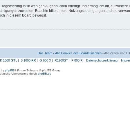
egistrierung ist in wenigen Augenblicken erledigt und ermöglicht dir, auf weitere
erechtigungen zuweisen. Beachte bitte unsere Nutzungsbedingungen und die verwa
 dich in diesem Board bewegst.
Das Team
•
Alle Cookies des Boards löschen
• Alle Zeiten sind 
K 1600 GTL
|
S 1000 RR
|
G 650 X
|
R1200ST
|
F 800 R
|
Datenschutzerklärung
|
Impre
 by
phpBB
® Forum Software © phpBB Group
eutsche Übersetzung durch
phpBB.de