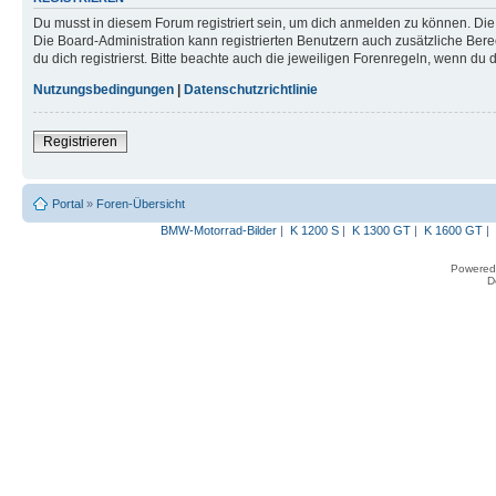
Du musst in diesem Forum registriert sein, um dich anmelden zu können. Die R
Die Board-Administration kann registrierten Benutzern auch zusätzliche B
du dich registrierst. Bitte beachte auch die jeweiligen Forenregeln, wenn du
Nutzungsbedingungen
|
Datenschutzrichtlinie
Registrieren
Portal
»
Foren-Übersicht
BMW-Motorrad-Bilder
|
K 1200 S
|
K 1300 GT
|
K 1600 GT
|
Powered
D