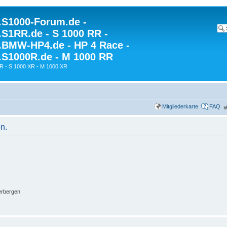
S1000-Forum.de -
S1RR.de - S 1000 RR -
BMW-HP4.de - HP 4 Race -
S1000R.de - M 1000 RR
R - S 1000 XR - M 1000 XR
Mitgliederkarte
FAQ
n.
erbergen