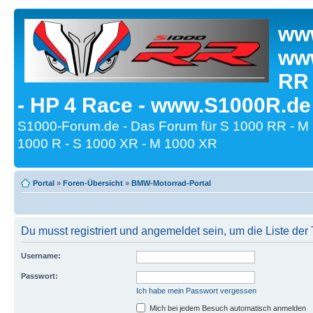
www
www
RR
- HP 4 Race - www.S1000R.de
S1000-Forum.de - Das Forum für S 1000 RR - M
1000 R - S 1000 XR - M 1000 XR
Portal
»
Foren-Übersicht
»
BMW-Motorrad-Portal
Du musst registriert und angemeldet sein, um die Liste de
Username:
Passwort:
Ich habe mein Passwort vergessen
Mich bei jedem Besuch automatisch anmelden