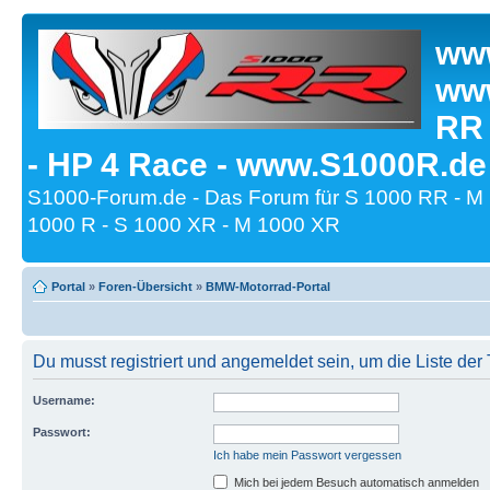
www
www
RR
- HP 4 Race - www.S1000R.de
S1000-Forum.de - Das Forum für S 1000 RR - M
1000 R - S 1000 XR - M 1000 XR
Portal
»
Foren-Übersicht
»
BMW-Motorrad-Portal
Du musst registriert und angemeldet sein, um die Liste de
Username:
Passwort:
Ich habe mein Passwort vergessen
Mich bei jedem Besuch automatisch anmelden