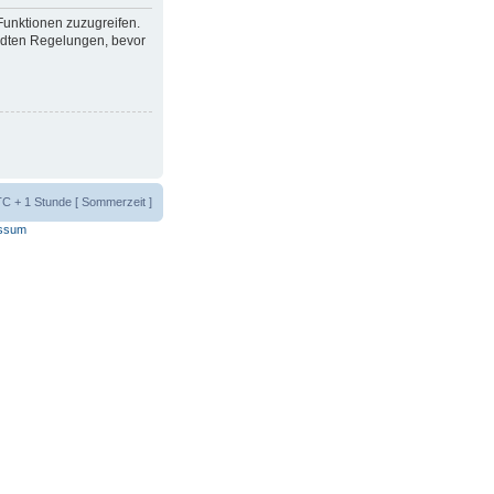
 Funktionen zuzugreifen.
ndten Regelungen, bevor
UTC + 1 Stunde [ Sommerzeit ]
ssum