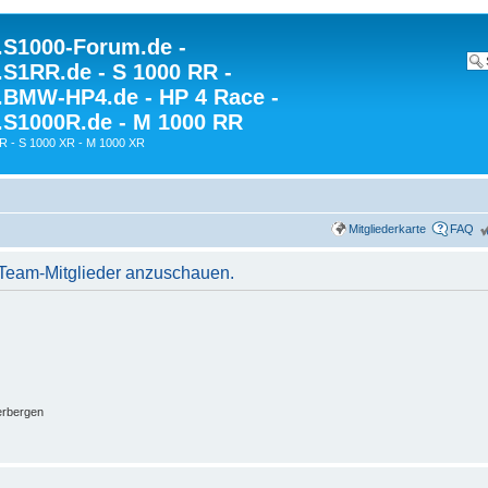
S1000-Forum.de -
S1RR.de - S 1000 RR -
BMW-HP4.de - HP 4 Race -
S1000R.de - M 1000 RR
R - S 1000 XR - M 1000 XR
Mitgliederkarte
FAQ
r Team-Mitglieder anzuschauen.
erbergen