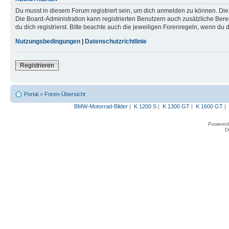
Du musst in diesem Forum registriert sein, um dich anmelden zu können. Die R
Die Board-Administration kann registrierten Benutzern auch zusätzliche B
du dich registrierst. Bitte beachte auch die jeweiligen Forenregeln, wenn du
Nutzungsbedingungen
|
Datenschutzrichtlinie
Registrieren
Portal
»
Foren-Übersicht
BMW-Motorrad-Bilder
|
K 1200 S
|
K 1300 GT
|
K 1600 GT
|
Powered
D