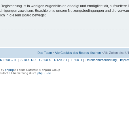
egistrierung ist in wenigen Augenblicken erledigt und ermöglicht dir, auf weitere
erechtigungen zuweisen. Beachte bitte unsere Nutzungsbedingungen und die verwa
 dich in diesem Board bewegst.
Das Team
•
Alle Cookies des Boards löschen
• Alle Zeiten sind 
K 1600 GTL
|
S 1000 RR
|
G 650 X
|
R1200ST
|
F 800 R
|
Datenschutzerklärung
|
Impre
 by
phpBB
® Forum Software © phpBB Group
eutsche Übersetzung durch
phpBB.de