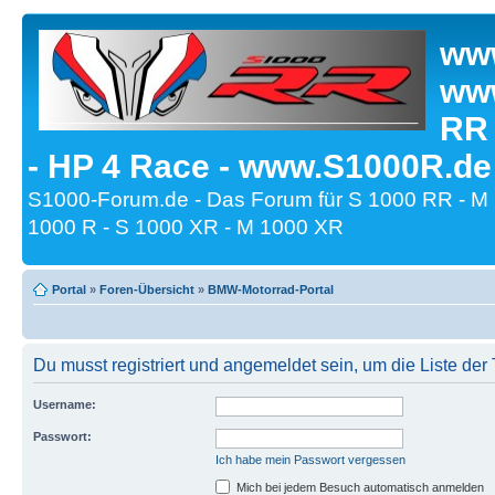
www
www
RR
- HP 4 Race - www.S1000R.de
S1000-Forum.de - Das Forum für S 1000 RR - M
1000 R - S 1000 XR - M 1000 XR
Portal
»
Foren-Übersicht
»
BMW-Motorrad-Portal
Du musst registriert und angemeldet sein, um die Liste de
Username:
Passwort:
Ich habe mein Passwort vergessen
Mich bei jedem Besuch automatisch anmelden