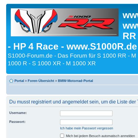
www
www
RR
- HP 4 Race - www.S1000R.de
S1000-Forum.de - Das Forum für S 1000 RR - M
1000 R - S 1000 XR - M 1000 XR
Portal
»
Foren-Übersicht
»
BMW-Motorrad-Portal
Du musst registriert und angemeldet sein, um die Liste de
Username:
Passwort:
Ich habe mein Passwort vergessen
Mich bei jedem Besuch automatisch anmelden