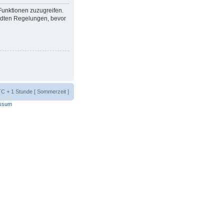
 Funktionen zuzugreifen.
ndten Regelungen, bevor
UTC + 1 Stunde [ Sommerzeit ]
ssum