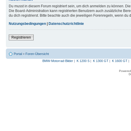
Du musst in diesem Forum registriert sein, um dich anmelden zu können. Die R
Die Board-Administration kann registrierten Benutzern auch zusätzliche B
du dich registrierst. Bitte beachte auch die jeweiligen Forenregeln, wenn du
Nutzungsbedingungen
|
Datenschutzrichtlinie
Registrieren
Portal
»
Foren-Übersicht
BMW-Motorrad-Bilder
|
K 1200 S
|
K 1300 GT
|
K 1600 GT
|
Powered
D