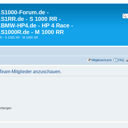
S1000-Forum.de -
S1RR.de - S 1000 RR -
BMW-HP4.de - HP 4 Race -
S1000R.de - M 1000 RR
R - S 1000 XR - M 1000 XR
Mitgliederkarte
FAQ
r Team-Mitglieder anzuschauen.
erbergen