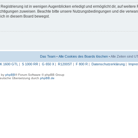
egistrierung ist in wenigen Augenblicken erledigt und ermöglicht dir, auf weitere
erechtigungen zuweisen. Beachte bitte unsere Nutzungsbedingungen und die verwa
 dich in diesem Board bewegst.
Das Team
•
Alle Cookies des Boards löschen
• Alle Zeiten sind 
K 1600 GTL
|
S 1000 RR
|
G 650 X
|
R1200ST
|
F 800 R
|
Datenschutzerklärung
|
Impre
 by
phpBB
® Forum Software © phpBB Group
eutsche Übersetzung durch
phpBB.de