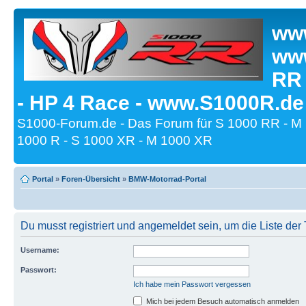
www
www
RR
- HP 4 Race - www.S1000R.de
S1000-Forum.de - Das Forum für S 1000 RR - M
1000 R - S 1000 XR - M 1000 XR
Portal
»
Foren-Übersicht
»
BMW-Motorrad-Portal
Du musst registriert und angemeldet sein, um die Liste de
Username:
Passwort:
Ich habe mein Passwort vergessen
Mich bei jedem Besuch automatisch anmelden