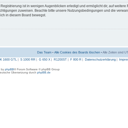
egistrierung ist in wenigen Augenblicken erledigt und ermöglicht dir, auf weitere
erechtigungen zuweisen. Beachte bitte unsere Nutzungsbedingungen und die verwa
 dich in diesem Board bewegst.
Das Team
•
Alle Cookies des Boards löschen
• Alle Zeiten sind 
K 1600 GTL
|
S 1000 RR
|
G 650 X
|
R1200ST
|
F 800 R
|
Datenschutzerklärung
|
Impre
 by
phpBB
® Forum Software © phpBB Group
eutsche Übersetzung durch
phpBB.de