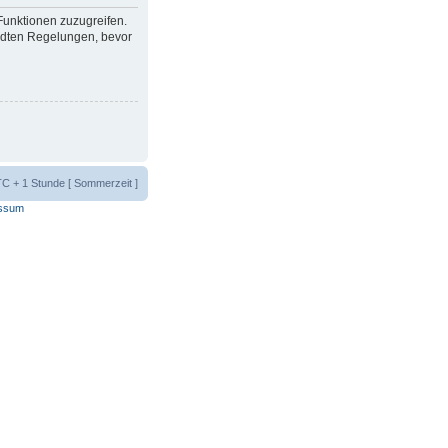
 Funktionen zuzugreifen.
ndten Regelungen, bevor
UTC + 1 Stunde [ Sommerzeit ]
ssum