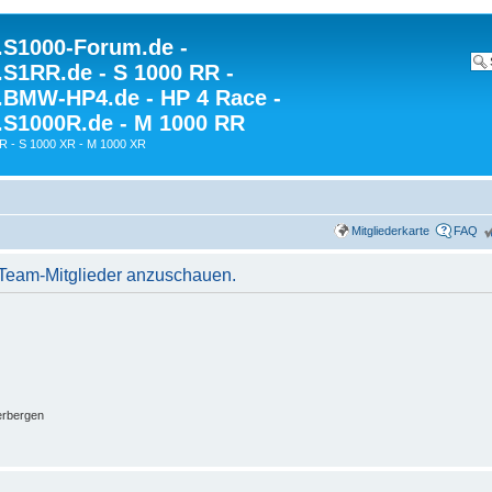
S1000-Forum.de -
S1RR.de - S 1000 RR -
BMW-HP4.de - HP 4 Race -
S1000R.de - M 1000 RR
R - S 1000 XR - M 1000 XR
Mitgliederkarte
FAQ
r Team-Mitglieder anzuschauen.
erbergen