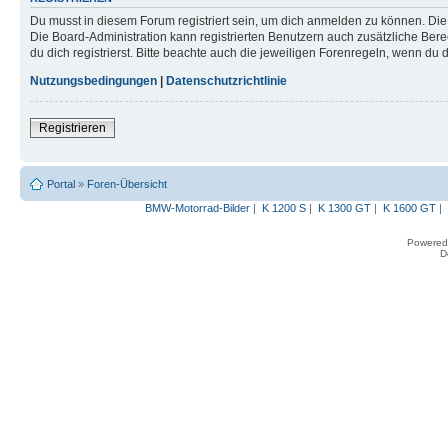
Du musst in diesem Forum registriert sein, um dich anmelden zu können. Die R
Die Board-Administration kann registrierten Benutzern auch zusätzliche B
du dich registrierst. Bitte beachte auch die jeweiligen Forenregeln, wenn du
Nutzungsbedingungen
|
Datenschutzrichtlinie
Registrieren
Portal
»
Foren-Übersicht
BMW-Motorrad-Bilder
|
K 1200 S
|
K 1300 GT
|
K 1600 GT
|
Powered
D