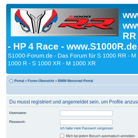
www
www
RR
- HP 4 Race - www.S1000R.de
S1000-Forum.de - Das Forum für S 1000 RR - M
1000 R - S 1000 XR - M 1000 XR
Portal
»
Foren-Übersicht
»
BMW-Motorrad-Portal
Du musst registriert und angemeldet sein, um Profile anzu
Username:
Passwort:
Ich habe mein Passwort vergessen
Mich bei jedem Besuch automatisch anmelden