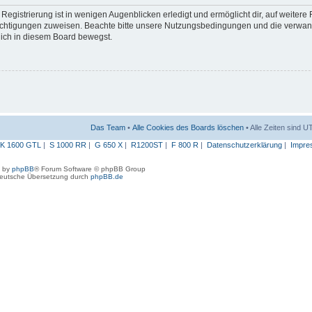
egistrierung ist in wenigen Augenblicken erledigt und ermöglicht dir, auf weitere
erechtigungen zuweisen. Beachte bitte unsere Nutzungsbedingungen und die verwa
 dich in diesem Board bewegst.
Das Team
•
Alle Cookies des Boards löschen
• Alle Zeiten sind 
K 1600 GTL
|
S 1000 RR
|
G 650 X
|
R1200ST
|
F 800 R
|
Datenschutzerklärung
|
Impre
 by
phpBB
® Forum Software © phpBB Group
eutsche Übersetzung durch
phpBB.de