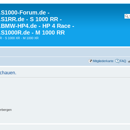
S1000-Forum.de -
S1RR.de - S 1000 RR -
BMW-HP4.de - HP 4 Race -
S1000R.de - M 1000 RR
R - S 1000 XR - M 1000 XR
Mitgliederkarte
FAQ
schauen.
erbergen