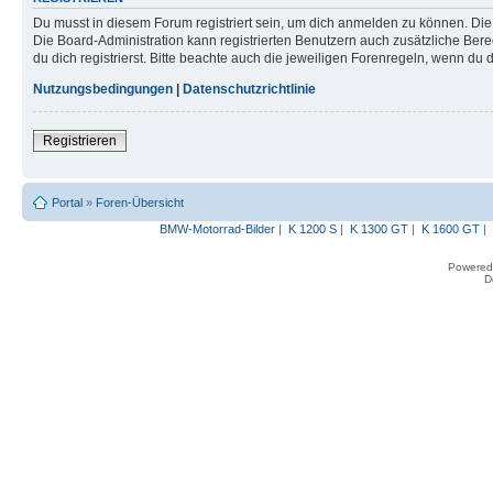
Du musst in diesem Forum registriert sein, um dich anmelden zu können. Die R
Die Board-Administration kann registrierten Benutzern auch zusätzliche B
du dich registrierst. Bitte beachte auch die jeweiligen Forenregeln, wenn du
Nutzungsbedingungen
|
Datenschutzrichtlinie
Registrieren
Portal
»
Foren-Übersicht
BMW-Motorrad-Bilder
|
K 1200 S
|
K 1300 GT
|
K 1600 GT
|
Powered
D