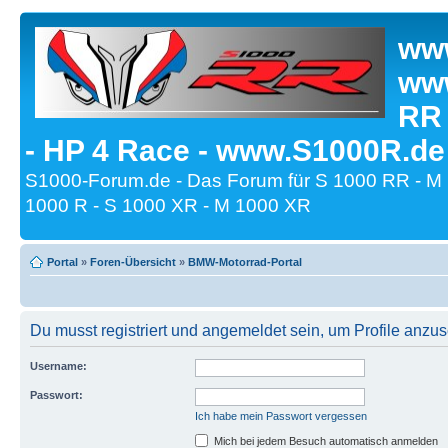
www
www
RR
- HP 4 Race - www.S1000R.de
S1000-Forum.de - Das Forum für S 1000 RR - M
1000 R - S 1000 XR - M 1000 XR
Portal
»
Foren-Übersicht
»
BMW-Motorrad-Portal
Du musst registriert und angemeldet sein, um Profile anzu
Username:
Passwort:
Ich habe mein Passwort vergessen
Mich bei jedem Besuch automatisch anmelden