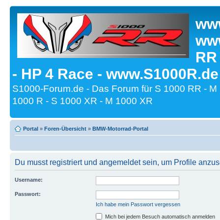
www
www
RR
- HP 4 Race - www.S1000R.de
S1000-Forum.de - Das Forum für S 1000 RR - M
1000 R - S 1000 XR - M 1000 XR
Portal
»
Foren-Übersicht
»
BMW-Motorrad-Portal
Du musst registriert und angemeldet sein, um Profile anzu
Username:
Passwort:
Ich habe mein Passwort vergessen
Mich bei jedem Besuch automatisch anmelden