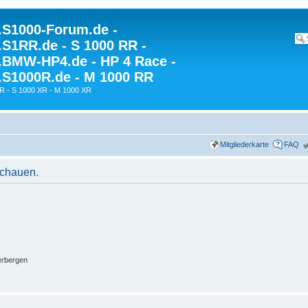
S1000-Forum.de -
S1RR.de - S 1000 RR -
BMW-HP4.de - HP 4 Race -
S1000R.de - M 1000 RR
R - S 1000 XR - M 1000 XR
Mitgliederkarte
FAQ
schauen.
erbergen