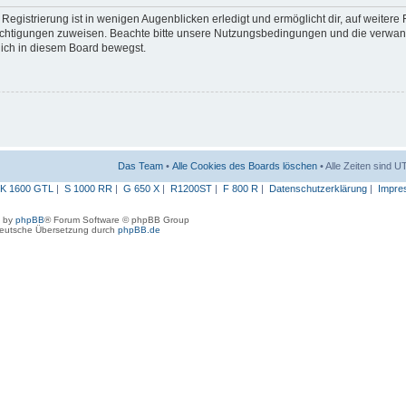
egistrierung ist in wenigen Augenblicken erledigt und ermöglicht dir, auf weitere
erechtigungen zuweisen. Beachte bitte unsere Nutzungsbedingungen und die verwa
 dich in diesem Board bewegst.
Das Team
•
Alle Cookies des Boards löschen
• Alle Zeiten sind 
K 1600 GTL
|
S 1000 RR
|
G 650 X
|
R1200ST
|
F 800 R
|
Datenschutzerklärung
|
Impre
 by
phpBB
® Forum Software © phpBB Group
eutsche Übersetzung durch
phpBB.de