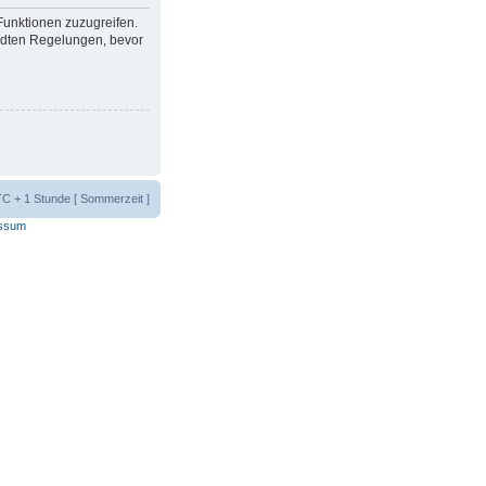
 Funktionen zuzugreifen.
ndten Regelungen, bevor
UTC + 1 Stunde [ Sommerzeit ]
ssum