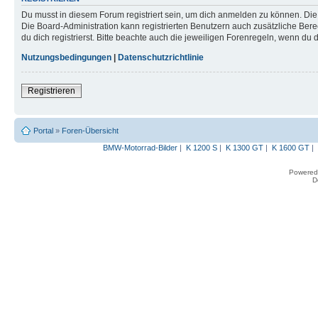
Du musst in diesem Forum registriert sein, um dich anmelden zu können. Die R
Die Board-Administration kann registrierten Benutzern auch zusätzliche B
du dich registrierst. Bitte beachte auch die jeweiligen Forenregeln, wenn du
Nutzungsbedingungen
|
Datenschutzrichtlinie
Registrieren
Portal
»
Foren-Übersicht
BMW-Motorrad-Bilder
|
K 1200 S
|
K 1300 GT
|
K 1600 GT
|
Powered
D