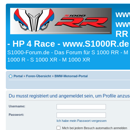
www
www
RR
- HP 4 Race - www.S1000R.de
S1000-Forum.de - Das Forum für S 1000 RR - M
1000 R - S 1000 XR - M 1000 XR
Portal
»
Foren-Übersicht
»
BMW-Motorrad-Portal
Du musst registriert und angemeldet sein, um Profile anzu
Username:
Passwort:
Ich habe mein Passwort vergessen
Mich bei jedem Besuch automatisch anmelden