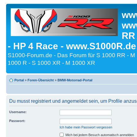
www
www
RR
- HP 4 Race - www.S1000R.de
S1000-Forum.de - Das Forum für S 1000 RR - M
1000 R - S 1000 XR - M 1000 XR
Portal
»
Foren-Übersicht
»
BMW-Motorrad-Portal
Du musst registriert und angemeldet sein, um Profile anzu
Username:
Passwort:
Ich habe mein Passwort vergessen
Mich bei jedem Besuch automatisch anmelden