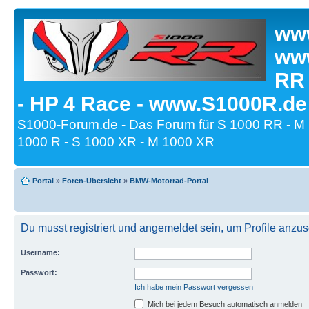
www
www
RR
- HP 4 Race - www.S1000R.de
S1000-Forum.de - Das Forum für S 1000 RR - M
1000 R - S 1000 XR - M 1000 XR
Portal
»
Foren-Übersicht
»
BMW-Motorrad-Portal
Du musst registriert und angemeldet sein, um Profile anzu
Username:
Passwort:
Ich habe mein Passwort vergessen
Mich bei jedem Besuch automatisch anmelden