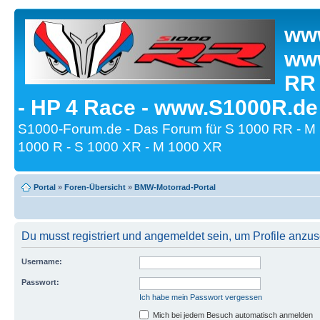
www
www
RR
- HP 4 Race - www.S1000R.de
S1000-Forum.de - Das Forum für S 1000 RR - M
1000 R - S 1000 XR - M 1000 XR
Portal
»
Foren-Übersicht
»
BMW-Motorrad-Portal
Du musst registriert und angemeldet sein, um Profile anzu
Username:
Passwort:
Ich habe mein Passwort vergessen
Mich bei jedem Besuch automatisch anmelden