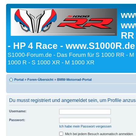
www
www
RR
- HP 4 Race - www.S1000R.de
S1000-Forum.de - Das Forum für S 1000 RR - M
1000 R - S 1000 XR - M 1000 XR
Portal
»
Foren-Übersicht
»
BMW-Motorrad-Portal
Du musst registriert und angemeldet sein, um Profile anzu
Username:
Passwort:
Ich habe mein Passwort vergessen
Mich bei jedem Besuch automatisch anmelden