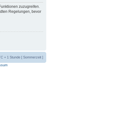
 Funktionen zuzugreifen.
ndten Regelungen, bevor
UTC + 1 Stunde [ Sommerzeit ]
ssum