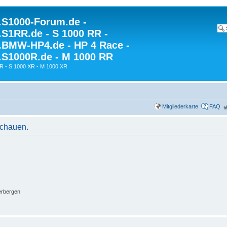
S1000-Forum.de -
S1RR.de - S 1000 RR -
BMW-HP4.de - HP 4 Race -
S1000R.de - M 1000 RR
R - S 1000 XR - M 1000 XR
Mitgliederkarte
FAQ
schauen.
erbergen