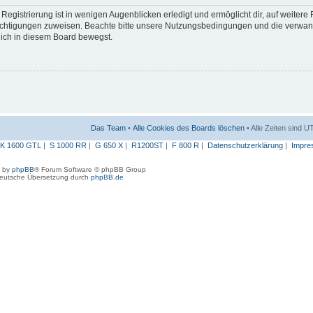
egistrierung ist in wenigen Augenblicken erledigt und ermöglicht dir, auf weitere
erechtigungen zuweisen. Beachte bitte unsere Nutzungsbedingungen und die verwa
 dich in diesem Board bewegst.
Das Team
•
Alle Cookies des Boards löschen
• Alle Zeiten sind 
K 1600 GTL
|
S 1000 RR
|
G 650 X
|
R1200ST
|
F 800 R
|
Datenschutzerklärung
|
Impre
 by
phpBB
® Forum Software © phpBB Group
eutsche Übersetzung durch
phpBB.de