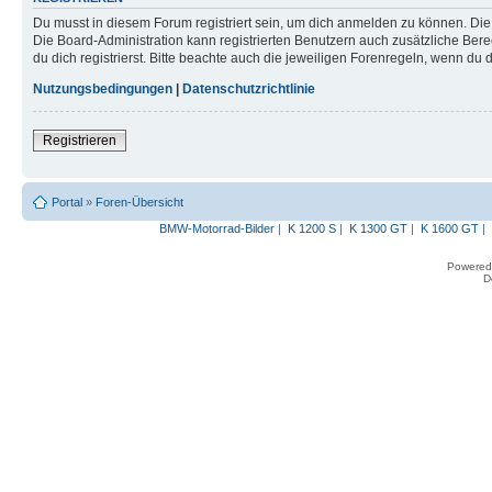
Du musst in diesem Forum registriert sein, um dich anmelden zu können. Die R
Die Board-Administration kann registrierten Benutzern auch zusätzliche B
du dich registrierst. Bitte beachte auch die jeweiligen Forenregeln, wenn du
Nutzungsbedingungen
|
Datenschutzrichtlinie
Registrieren
Portal
»
Foren-Übersicht
BMW-Motorrad-Bilder
|
K 1200 S
|
K 1300 GT
|
K 1600 GT
|
Powered
D