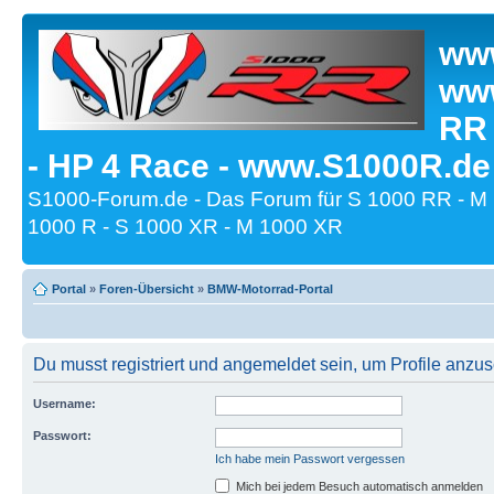
www
www
RR
- HP 4 Race - www.S1000R.de
S1000-Forum.de - Das Forum für S 1000 RR - M
1000 R - S 1000 XR - M 1000 XR
Portal
»
Foren-Übersicht
»
BMW-Motorrad-Portal
Du musst registriert und angemeldet sein, um Profile anzu
Username:
Passwort:
Ich habe mein Passwort vergessen
Mich bei jedem Besuch automatisch anmelden