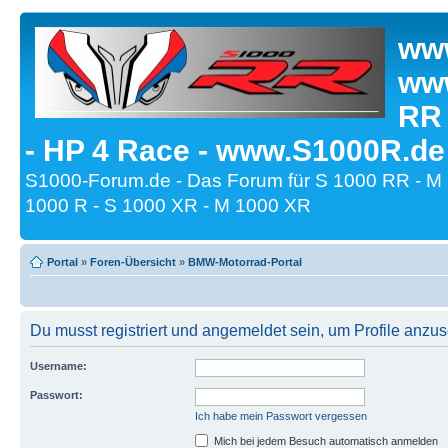
www
www
RR
- HP 4 Race - www.S1000R.de
S1000-Forum.de - Das Forum für S 1000 RR - M
1000 R - S 1000 XR - M 1000 XR
Portal
»
Foren-Übersicht
»
BMW-Motorrad-Portal
Du musst registriert und angemeldet sein, um Profile anzu
Username:
Passwort:
Ich habe mein Passwort vergessen
Mich bei jedem Besuch automatisch anmelden