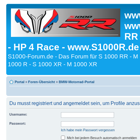
www
www
RR
- HP 4 Race - www.S1000R.de
S1000-Forum.de - Das Forum für S 1000 RR - M
1000 R - S 1000 XR - M 1000 XR
Portal
»
Foren-Übersicht
»
BMW-Motorrad-Portal
Du musst registriert und angemeldet sein, um Profile anzu
Username:
Passwort:
Ich habe mein Passwort vergessen
Mich bei jedem Besuch automatisch anmelden