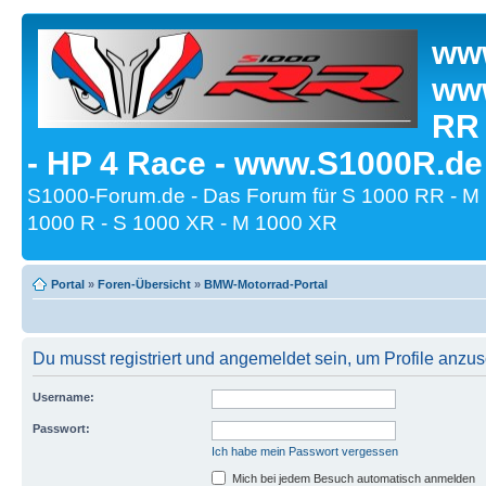
www
www
RR
- HP 4 Race - www.S1000R.de
S1000-Forum.de - Das Forum für S 1000 RR - M
1000 R - S 1000 XR - M 1000 XR
Portal
»
Foren-Übersicht
»
BMW-Motorrad-Portal
Du musst registriert und angemeldet sein, um Profile anzu
Username:
Passwort:
Ich habe mein Passwort vergessen
Mich bei jedem Besuch automatisch anmelden