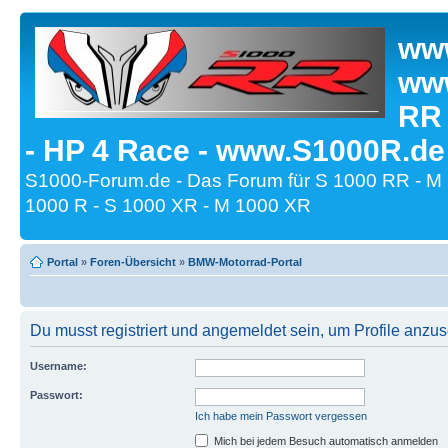
www
www
RR
- HP 4 Race - www.S1000R.de
S1000-Forum.de - Das Forum für S 1000 RR - M
1000 R - S 1000 XR - M 1000 XR
Portal
»
Foren-Übersicht
»
BMW-Motorrad-Portal
Du musst registriert und angemeldet sein, um Profile anzu
Username:
Passwort:
Ich habe mein Passwort vergessen
Mich bei jedem Besuch automatisch anmelden